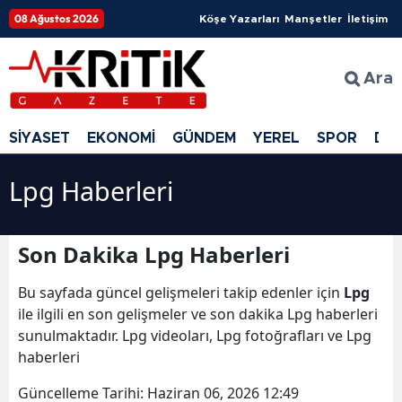
08 Ağustos 2026
Köşe Yazarları
Manşetler
İletişim
Ara
SİYASET
EKONOMİ
GÜNDEM
YEREL
SPOR
DÜ
Lpg Haberleri
Son Dakika Lpg Haberleri
Bu sayfada güncel gelişmeleri takip edenler için
Lpg
ile ilgili en son gelişmeler ve son dakika Lpg haberleri
sunulmaktadır. Lpg videoları, Lpg fotoğrafları ve Lpg
haberleri
Güncelleme Tarihi:
Haziran 06, 2026 12:49