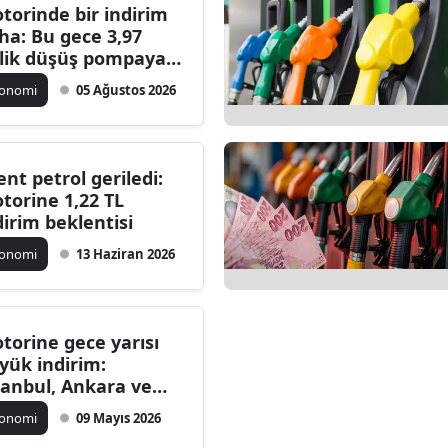
torinde bir indirim
ha: Bu gece 3,97
’lik düşüş pompaya
nsımayabilir
konomi
05 Ağustos 2026
ent petrol geriledi:
torine 1,22 TL
dirim beklentisi
konomi
13 Haziran 2026
torine gece yarısı
yük indirim:
tanbul, Ankara ve
mir’de akaryakıt
konomi
09 Mayıs 2026
yatları değişti