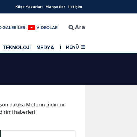
Köşe Yazarları
Manşetler
İletişim
O GALERİLER
VİDEOLAR
Ara
TEKNOLOJİ
MEDYA
EĞİTİM
SAĞLIK
Resmi Rekla
MENÜ
e son dakika Motorin İndirimi
dirimi haberleri