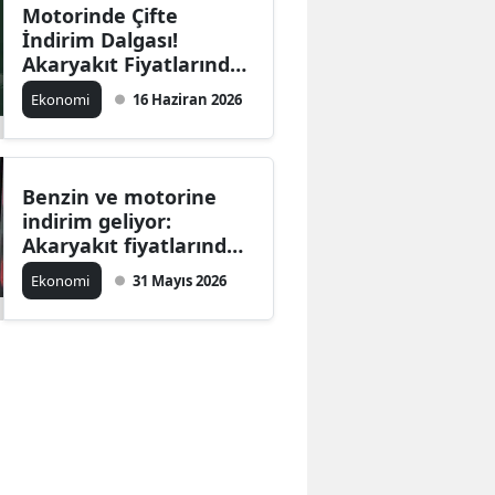
Motorinde Çifte
İndirim Dalgası!
Akaryakıt Fiyatlarında
Yeni Düşüş Sinyali
Ekonomi
16 Haziran 2026
Benzin ve motorine
indirim geliyor:
Akaryakıt fiyatlarında
gece yarısı düşüş
Ekonomi
31 Mayıs 2026
bekleniyor