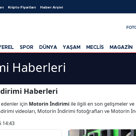
arı
Kripto Fiyatları
Haber Arşivi
FOT
YEREL
SPOR
DÜNYA
YAŞAM
MECLİS
MAGAZİN
mi Haberleri
dirimi Haberleri
 edenler için
Motorin İndirimi
ile ilgili en son gelişmeler v
dirimi videoları, Motorin İndirimi fotoğrafları ve Motorin İn
6 14:43