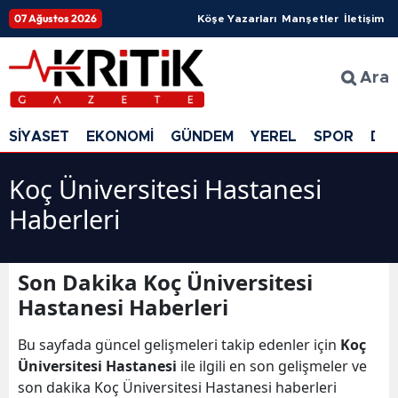
07 Ağustos 2026
Köşe Yazarları
Manşetler
İletişim
Ara
SİYASET
EKONOMİ
GÜNDEM
YEREL
SPOR
DÜ
Koç Üniversitesi Hastanesi
Haberleri
Son Dakika Koç Üniversitesi
Hastanesi Haberleri
Bu sayfada güncel gelişmeleri takip edenler için
Koç
Üniversitesi Hastanesi
ile ilgili en son gelişmeler ve
son dakika Koç Üniversitesi Hastanesi haberleri