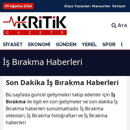
09 Ağustos 2026
Köşe Yazarları
Manşetler
İletişim
Ara
SİYASET
EKONOMİ
GÜNDEM
YEREL
SPOR
DÜ
İş Bırakma Haberleri
Son Dakika İş Bırakma Haberleri
Bu sayfada güncel gelişmeleri takip edenler için
İş
Bırakma
ile ilgili en son gelişmeler ve son dakika İş
Bırakma haberleri sunulmaktadır. İş Bırakma
videoları, İş Bırakma fotoğrafları ve İş Bırakma
haberleri