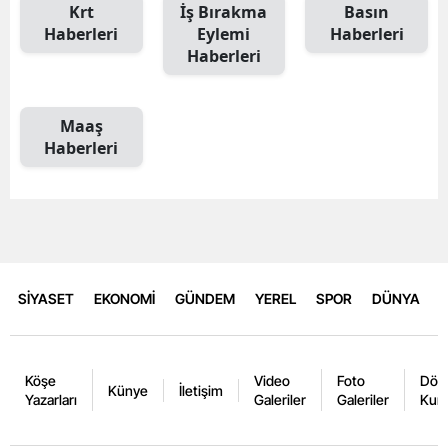
Krt
İş Bırakma
Basın
Haberleri
Eylemi
Haberleri
Haberleri
Maaş
Haberleri
SİYASET
EKONOMİ
GÜNDEM
YEREL
SPOR
DÜNYA
Köşe
Video
Foto
Dövi
Künye
İletişim
Yazarları
Galeriler
Galeriler
Kurl