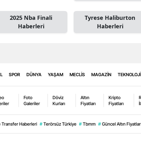
2025 Nba Finali
Tyrese Haliburton
Haberleri
Haberleri
L
SPOR
DÜNYA
YAŞAM
MECLİS
MAGAZİN
TEKNOLOJİ
eo
Foto
Döviz
Altın
Kripto
eriler
Galeriler
Kurları
Fiyatları
Fiyatları
İ
 Transfer Haberleri
#
Terörsüz Türkiye
#
Tbmm
#
Güncel Altın Fiyatlar