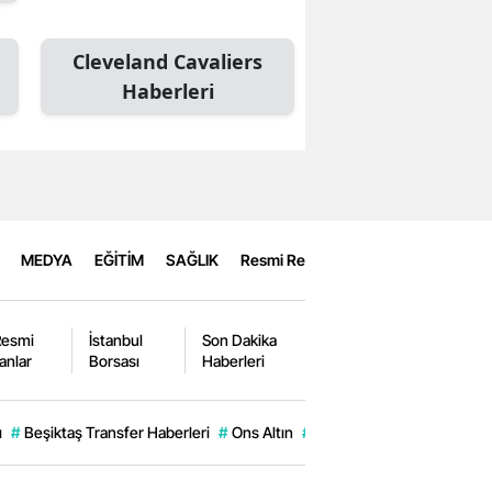
Cleveland Cavaliers
Haberleri
MEDYA
EĞİTİM
SAĞLIK
Resmi Reklamlar
Resmi
İstanbul
Son Dakika
lanlar
Borsası
Haberleri
ı
#
Beşiktaş Transfer Haberleri
#
Ons Altın
#
Altın Fiyatları
#
Ak Parti