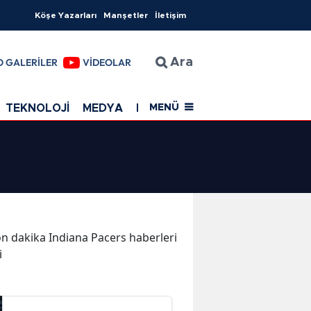
Köşe Yazarları
Manşetler
İletişim
O GALERİLER
VİDEOLAR
Ara
TEKNOLOJİ
MEDYA
EĞİTİM
SAĞLIK
Resmi Rekla
MENÜ
son dakika Indiana Pacers haberleri
i