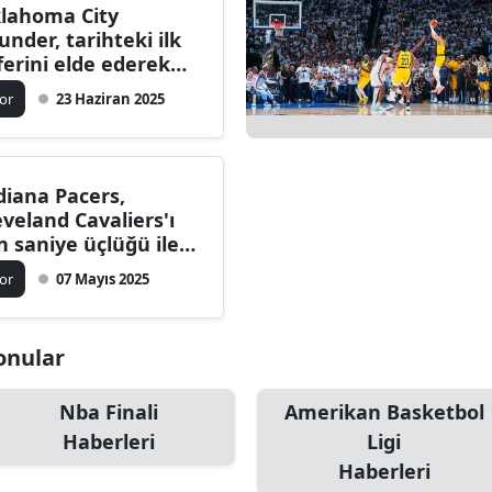
lahoma City
under, tarihteki ilk
ferini elde ederek
25 NBA Finalleri'ni
or
23 Haziran 2025
zandı!
diana Pacers,
eveland Cavaliers'ı
n saniye üçlüğü ile
0-119 Yenerek Seride
or
07 Mayıs 2025
0 Öne Geçti
Konular
Nba Finali
Amerikan Basketbol
Haberleri
Ligi
Haberleri