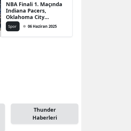
NBA Finali 1. Maçında
Indiana Pacers,
Oklahoma City
Thunder'ı 111-110
Spor
06 Haziran 2025
Mağlup Etti
Thunder
Haberleri