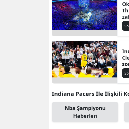
Ok
Th
za
20
Sp
ka
In
Cl
so
12
Sp
2-
Indiana Pacers İle İlişkili 
Nba Şampiyonu
Haberleri