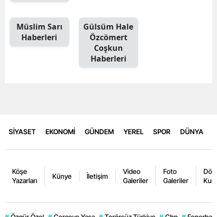
Müslim Sarı
Gülsüm Hale
Haberleri
Özcömert
Coşkun
Haberleri
SİYASET
EKONOMİ
GÜNDEM
YEREL
SPOR
DÜNYA
Köşe
Video
Foto
Dövi
Künye
İletişim
Yazarları
Galeriler
Galeriler
Kurl
#
Özgür Özel
#
Çerçeve Yasa
#
Terörsüz Türkiye
#
Chp
#
Fenerbahç