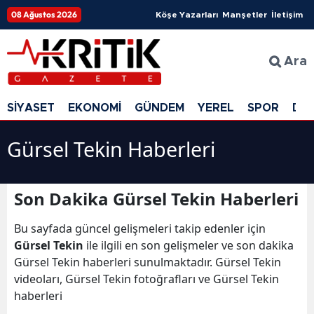
08 Ağustos 2026
Köşe Yazarları
Manşetler
İletişim
Ara
SİYASET
EKONOMİ
GÜNDEM
YEREL
SPOR
DÜ
Gürsel Tekin Haberleri
Son Dakika Gürsel Tekin Haberleri
Bu sayfada güncel gelişmeleri takip edenler için
Gürsel Tekin
ile ilgili en son gelişmeler ve son dakika
Gürsel Tekin haberleri sunulmaktadır. Gürsel Tekin
videoları, Gürsel Tekin fotoğrafları ve Gürsel Tekin
haberleri