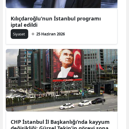
Kılıçdaroğlu'nun İstanbul programı
iptal edildi
Siyaset
25 Haziran 2026
CHP İstanbul İl Başkanlığı’nda kayyum
değişikliği: Gürsel Tekin’in görevi sona