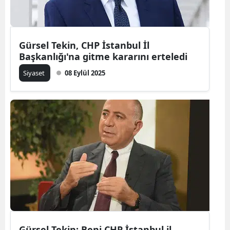
Gürsel Tekin, CHP İstanbul İl
Başkanlığı'na gitme kararını erteledi
Siyaset
08 Eylül 2025
Gürsel Tekin: Beni CHP İstanbul il