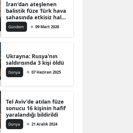
İran'dan ateşlenen
balistik füze Türk hava
sahasında etkisiz hale
getirildi
Gündem
09 Mart 2026
Ukrayna: Rusya'nın
saldırısında 3 kişi öldü
Dünya
07 Haziran 2025
Tel Aviv'de atılan füze
sonucu 16 kişinin hafif
yaralandığı bildirildi
Dünya
21 Aralık 2024