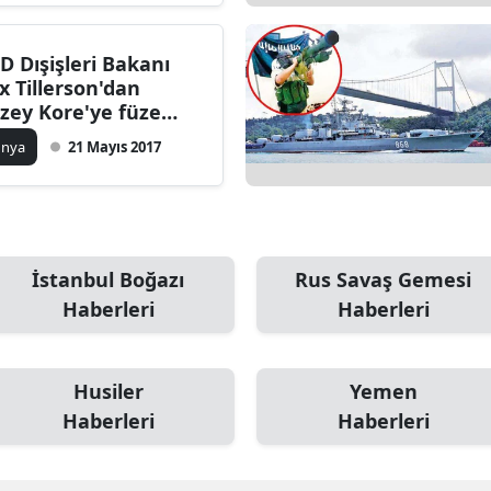
D Dışişleri Bakanı
x Tillerson'dan
zey Kore'ye füze
nemelerini
ünya
21 Mayıs 2017
rdurma çağrısı
İstanbul Boğazı
Rus Savaş Gemesi
Haberleri
Haberleri
Husiler
Yemen
Haberleri
Haberleri