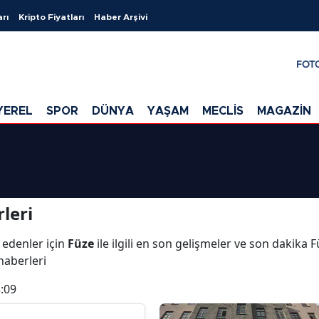
arı
Kripto Fiyatları
Haber Arşivi
FOT
YEREL
SPOR
DÜNYA
YAŞAM
MECLİS
MAGAZİN
leri
 edenler için
Füze
ile ilgili en son gelişmeler ve son dakika
 haberleri
:09