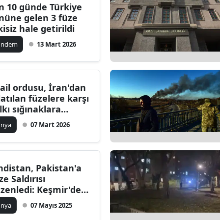
n 10 günde Türkiye
nüne gelen 3 füze
kisiz hale getirildi
ündem
13 Mart 2026
rail ordusu, İran'dan
rlatılan füzelere karşı
lkı sığınaklara
rmeye çağırdı
ünya
07 Mart 2026
ndistan, Pakistan'a
ze Saldırısı
zenledi: Keşmir'de
rilim Tırmanıyor
ünya
07 Mayıs 2025