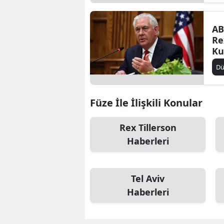
AB
Re
Ku
de
D
du
Füze İle İlişkili Konular
Rex Tillerson
Haberleri
Tel Aviv
Haberleri