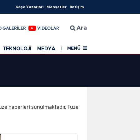
Köşe Yazarları
Manşetler
İletişim
O GALERİLER
VİDEOLAR
Ara
TEKNOLOJİ
MEDYA
EĞİTİM
SAĞLIK
Resmi Rekla
MENÜ
 Füze haberleri sunulmaktadır. Füze