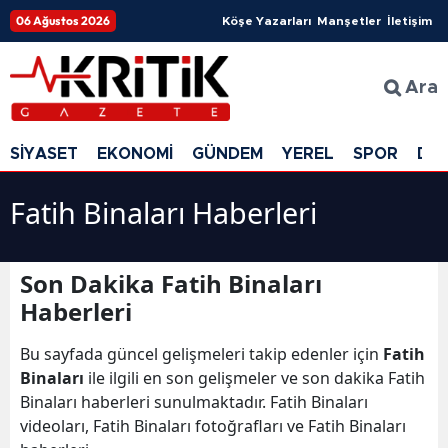
06 Ağustos 2026
Köşe Yazarları
Manşetler
İletişim
Ara
SİYASET
EKONOMİ
GÜNDEM
YEREL
SPOR
DÜ
Fatih Binaları Haberleri
Son Dakika Fatih Binaları
Haberleri
Bu sayfada güncel gelişmeleri takip edenler için
Fatih
Binaları
ile ilgili en son gelişmeler ve son dakika Fatih
Binaları haberleri sunulmaktadır. Fatih Binaları
videoları, Fatih Binaları fotoğrafları ve Fatih Binaları