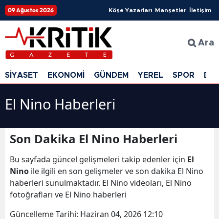
09 Ağustos 2026
Köşe Yazarları
Manşetler
İletişim
Ara
SİYASET
EKONOMİ
GÜNDEM
YEREL
SPOR
DÜ
El Nino Haberleri
Son Dakika El Nino Haberleri
Bu sayfada güncel gelişmeleri takip edenler için
El
Nino
ile ilgili en son gelişmeler ve son dakika El Nino
haberleri sunulmaktadır. El Nino videoları, El Nino
fotoğrafları ve El Nino haberleri
Güncelleme Tarihi:
Haziran 04, 2026 12:10