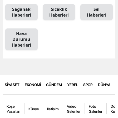
Sağanak
Sıcaklık
Sel
Haberleri
Haberleri
Haberleri
Hava
Durumu
Haberleri
SİYASET
EKONOMİ
GÜNDEM
YEREL
SPOR
DÜNYA
Köşe
Video
Foto
Dövi
Künye
İletişim
Yazarları
Galeriler
Galeriler
Kurl