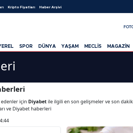
arı
Kripto Fiyatları
Haber Arşivi
FOT
YEREL
SPOR
DÜNYA
YAŞAM
MECLİS
MAGAZİN
eri
berleri
 edenler için
Diyabet
ile ilgili en son gelişmeler ve son dak
arı ve Diyabet haberleri
4:44