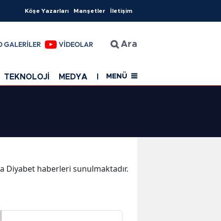
Köşe Yazarları
Manşetler
İletişim
O GALERİLER
VİDEOLAR
Ara
TEKNOLOJİ
MEDYA
EĞİTİM
SAĞLIK
Resmi Rekla
MENÜ
ika Diyabet haberleri sunulmaktadır.