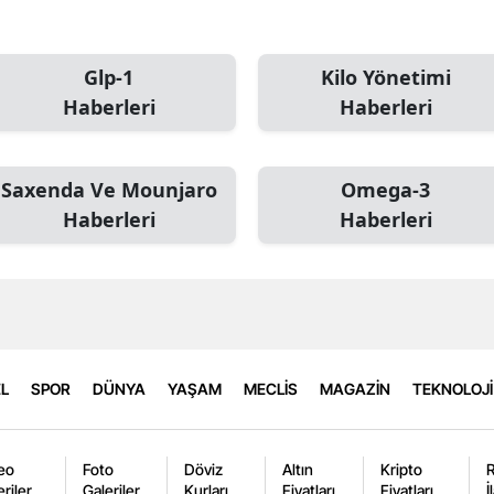
Glp-1
Kilo Yönetimi
Haberleri
Haberleri
Saxenda Ve Mounjaro
Omega-3
Haberleri
Haberleri
L
SPOR
DÜNYA
YAŞAM
MECLİS
MAGAZİN
TEKNOLOJİ
eo
Foto
Döviz
Altın
Kripto
eriler
Galeriler
Kurları
Fiyatları
Fiyatları
İ