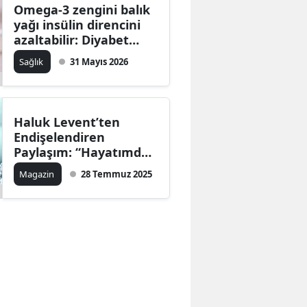
Omega-3 zengini balık
yağı insülin direncini
azaltabilir: Diyabet
araştırmasında dikkat
Sağlık
31 Mayıs 2026
çeken sonuç
Haluk Levent’ten
Endişelendiren
Paylaşım: “Hayatımda
İlk Kez Böyle Oldu"
Magazin
28 Temmuz 2025