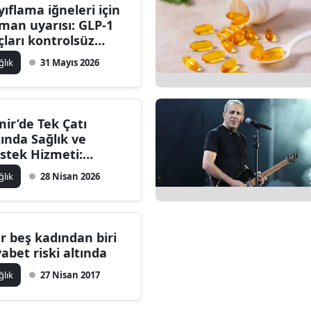
yıflama iğneleri için
man uyarısı: GLP-1
açları kontrolsüz
llanılmamalı
ğlık
31 Mayıs 2026
mir’de Tek Çatı
tında Sağlık ve
stek Hizmeti:
rşıyaka’daki Merkez
ğlık
28 Nisan 2026
lelere Nefes Oluyor
r beş kadından biri
yabet riski altında
ğlık
27 Nisan 2017