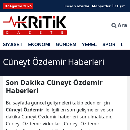
07 Ağustos 2026
Köşe Yazarları
Manşetler
İletişim
Ara
SİYASET
EKONOMİ
GÜNDEM
YEREL
SPOR
DÜ
Cüneyt Özdemir Haberleri
Son Dakika Cüneyt Özdemir
Haberleri
Bu sayfada güncel gelişmeleri takip edenler için
Cüneyt Özdemir
ile ilgili en son gelişmeler ve son
dakika Cüneyt Özdemir haberleri sunulmaktadır.
Cüneyt Özdemir videoları, Cüneyt Özdemir