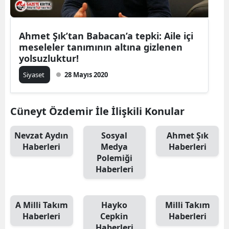
Ahmet Şık’tan Babacan’a tepki: Aile içi
meseleler tanımının altına gizlenen
yolsuzluktur!
Siyaset
28 Mayıs 2020
Cüneyt Özdemir İle İlişkili Konular
Nevzat Aydın
Sosyal
Ahmet Şık
Haberleri
Medya
Haberleri
Polemiği
Haberleri
A Milli Takım
Hayko
Milli Takım
Haberleri
Cepkin
Haberleri
Haberleri