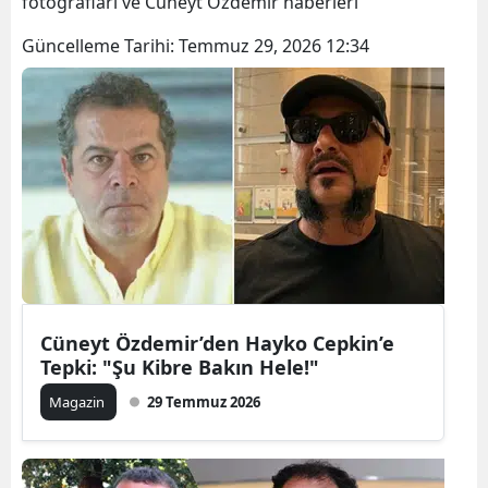
fotoğrafları ve Cüneyt Özdemir haberleri
Güncelleme Tarihi:
Temmuz 29, 2026 12:34
Cüneyt Özdemir’den Hayko Cepkin’e
Tepki: "Şu Kibre Bakın Hele!"
Magazin
29 Temmuz 2026