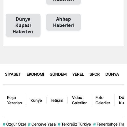
Dünya
Ahbap
Kupası
Haberleri
Haberleri
SİYASET
EKONOMİ
GÜNDEM
YEREL
SPOR
DÜNYA
Köşe
Video
Foto
Dövi
Künye
İletişim
Yazarları
Galeriler
Galeriler
Kurl
#
Özgür Özel
#
Çerçeve Yasa
#
Terörsüz Türkiye
#
Fenerbahçe Trans