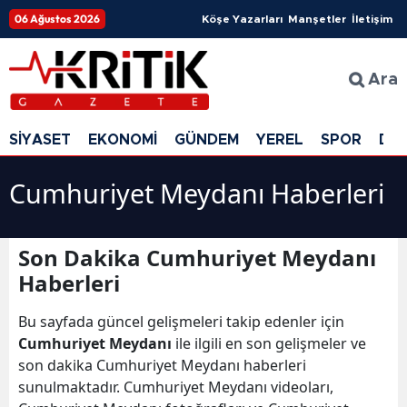
06 Ağustos 2026
Köşe Yazarları
Manşetler
İletişim
Ara
SİYASET
EKONOMİ
GÜNDEM
YEREL
SPOR
DÜ
Cumhuriyet Meydanı Haberleri
Son Dakika Cumhuriyet Meydanı
Haberleri
Bu sayfada güncel gelişmeleri takip edenler için
Cumhuriyet Meydanı
ile ilgili en son gelişmeler ve
son dakika Cumhuriyet Meydanı haberleri
sunulmaktadır. Cumhuriyet Meydanı videoları,