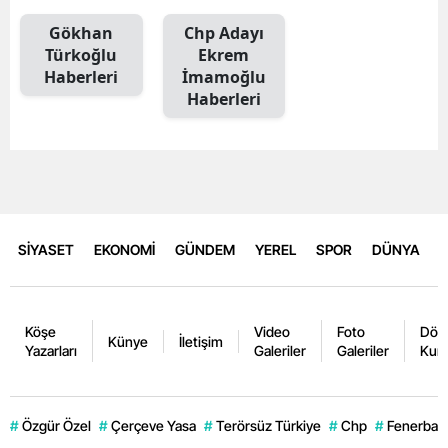
Gökhan
Chp Adayı
Türkoğlu
Ekrem
Haberleri
İmamoğlu
Haberleri
SİYASET
EKONOMİ
GÜNDEM
YEREL
SPOR
DÜNYA
Köşe
Video
Foto
Dövi
Künye
İletişim
Yazarları
Galeriler
Galeriler
Kurl
#
Özgür Özel
#
Çerçeve Yasa
#
Terörsüz Türkiye
#
Chp
#
Fenerbahç