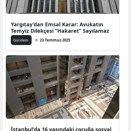
Yargıtay’dan Emsal Karar: Avukatın
Temyiz Dilekçesi “Hakaret” Sayılamaz
Gündem
23 Temmuz 2025
İstanbul'da 16 yaşındaki çocuğa sosyal