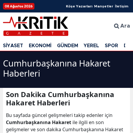
08 Ağustos 2026
Köşe Yazarları
Manşetler
İletişim
Ara
SİYASET
EKONOMİ
GÜNDEM
YEREL
SPOR
DÜ
Cumhurbaşkanına Hakaret
Haberleri
Son Dakika Cumhurbaşkanına
Hakaret Haberleri
Bu sayfada güncel gelişmeleri takip edenler için
Cumhurbaşkanına Hakaret
ile ilgili en son
gelişmeler ve son dakika Cumhurbaşkanına Hakaret