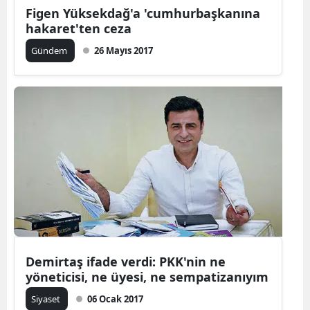
Figen Yüksekdağ'a 'cumhurbaşkanına
hakaret'ten ceza
Gündem
26 Mayıs 2017
Demirtaş ifade verdi: PKK'nin ne
yöneticisi, ne üyesi, ne sempatizanıyım
Siyaset
06 Ocak 2017