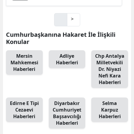
>
Cumhurbaşkanına Hakaret İle İlişkili
Konular
Mersin
Adliye
Chp Antalya
Mahkemesi
Haberleri
Milletvekili
Haberleri
Dr. Niyazi
Nefi Kara
Haberleri
Edirne E Tipi
Diyarbakır
Selma
Cezaevi
Cumhuriyet
Karpuz
Haberleri
Başsavcılığı
Haberleri
Haberleri