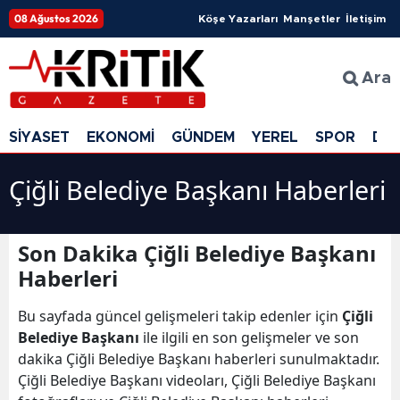
08 Ağustos 2026
Köşe Yazarları
Manşetler
İletişim
Ara
SİYASET
EKONOMİ
GÜNDEM
YEREL
SPOR
DÜ
Çiğli Belediye Başkanı Haberleri
Son Dakika Çiğli Belediye Başkanı
Haberleri
Bu sayfada güncel gelişmeleri takip edenler için
Çiğli
Belediye Başkanı
ile ilgili en son gelişmeler ve son
dakika Çiğli Belediye Başkanı haberleri sunulmaktadır.
Çiğli Belediye Başkanı videoları, Çiğli Belediye Başkanı