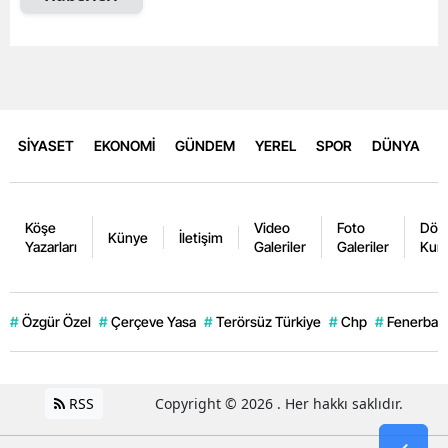
SİYASET
EKONOMİ
GÜNDEM
YEREL
SPOR
DÜNYA
Köşe
Video
Foto
Dövi
Künye
İletişim
Yazarları
Galeriler
Galeriler
Kurl
#
Özgür Özel
#
Çerçeve Yasa
#
Terörsüz Türkiye
#
Chp
#
Fenerbahç
RSS
Copyright © 2026 . Her hakkı saklıdır.