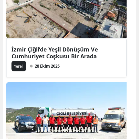
İzmir Çiğli’de Yeşil Dönüşüm Ve
Cumhuriyet Coşkusu Bir Arada
Yerel
28 Ekim 2025