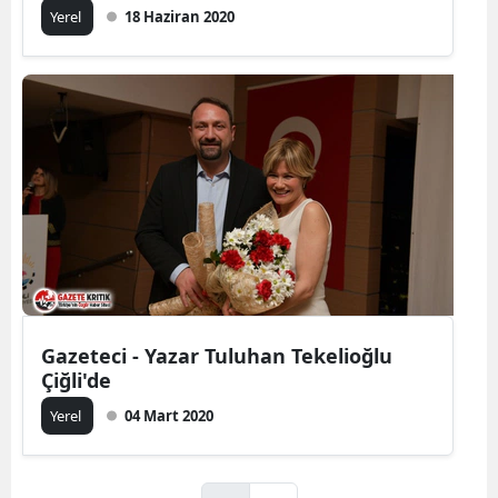
Yerel
18 Haziran 2020
Gazeteci - Yazar Tuluhan Tekelioğlu
Çiğli'de
Yerel
04 Mart 2020