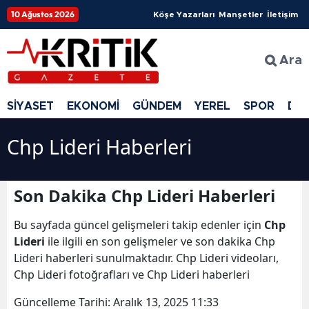
10 Ağustos 2026
Köşe Yazarları
Manşetler
İletişim
Ara
SİYASET
EKONOMİ
GÜNDEM
YEREL
SPOR
DÜ
Chp Lideri Haberleri
Son Dakika Chp Lideri Haberleri
Bu sayfada güncel gelişmeleri takip edenler için
Chp
Lideri
ile ilgili en son gelişmeler ve son dakika Chp
Lideri haberleri sunulmaktadır. Chp Lideri videoları,
Chp Lideri fotoğrafları ve Chp Lideri haberleri
Güncelleme Tarihi:
Aralık 13, 2025 11:33