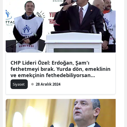
CHP Lideri Özel: Erdoğan, Şam'ı
fethetmeyi bırak. Yurda dön, emeklinin
ve emekçinin fethedebiliyorsan
gönlünü feth et!
Siyaset
28 Aralık 2024