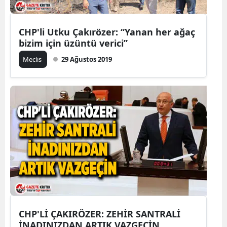
CHP'li Utku Çakırözer: “Yanan her ağaç
bizim için üzüntü verici”
Meclis
29 Ağustos 2019
CHP'Lİ ÇAKIRÖZER: ZEHİR SANTRALİ
İNADINIZDAN ARTIK VAZGEÇİN