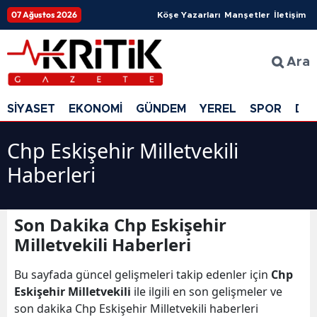
07 Ağustos 2026
Köşe Yazarları
Manşetler
İletişim
Ara
SİYASET
EKONOMİ
GÜNDEM
YEREL
SPOR
DÜ
Chp Eskişehir Milletvekili
Haberleri
Son Dakika Chp Eskişehir
Milletvekili Haberleri
Bu sayfada güncel gelişmeleri takip edenler için
Chp
Eskişehir Milletvekili
ile ilgili en son gelişmeler ve
son dakika Chp Eskişehir Milletvekili haberleri