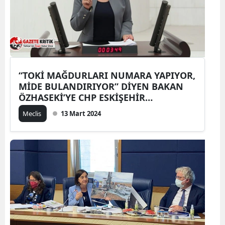
“TOKİ MAĞDURLARI NUMARA YAPIYOR,
MİDE BULANDIRIYOR” DİYEN BAKAN
ÖZHASEKİ’YE CHP ESKİŞEHİR
MİLLETVEKİLİ SÜLLÜ’DEN SERT TEPKİ
Meclis
13 Mart 2024