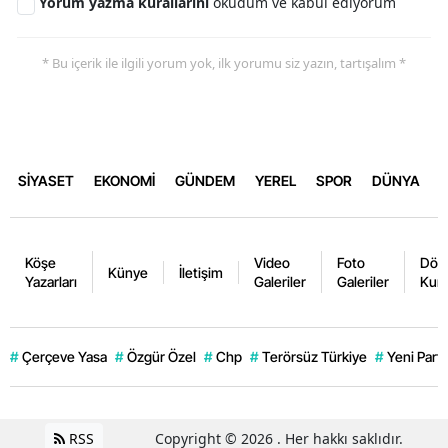
Yorum yazma kurallarını
okudum ve kabul ediyorum
* Bu içerik ile ilgili yorum yok, ilk yorumu siz yazın, tartışalım *
SİYASET
EKONOMİ
GÜNDEM
YEREL
SPOR
DÜNYA
Köşe
Video
Foto
Dövi
Künye
İletişim
Yazarları
Galeriler
Galeriler
Kurl
#
Çerçeve Yasa
#
Özgür Özel
#
Chp
#
Terörsüz Türkiye
#
Yeni Parti
RSS
Copyright © 2026 . Her hakkı saklıdır.