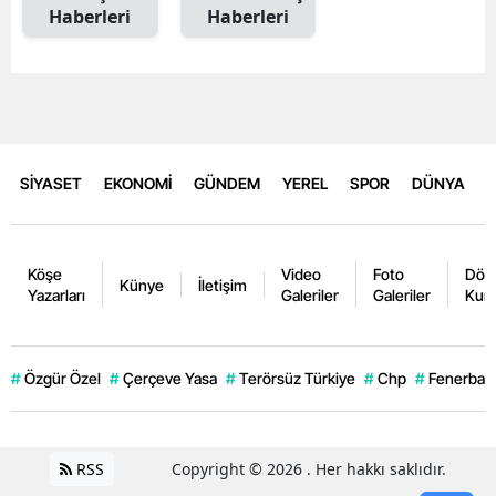
Haberleri
Haberleri
SİYASET
EKONOMİ
GÜNDEM
YEREL
SPOR
DÜNYA
Köşe
Video
Foto
Dövi
Künye
İletişim
Yazarları
Galeriler
Galeriler
Kurl
#
Özgür Özel
#
Çerçeve Yasa
#
Terörsüz Türkiye
#
Chp
#
Fenerbahç
RSS
Copyright © 2026 . Her hakkı saklıdır.