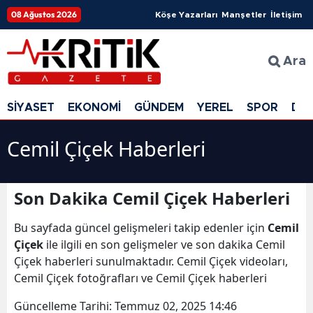
08 Ağustos 2026
Köşe Yazarları
Manşetler
İletişim
Ara
SİYASET
EKONOMİ
GÜNDEM
YEREL
SPOR
DÜ
Cemil Çiçek Haberleri
Son Dakika Cemil Çiçek Haberleri
Bu sayfada güncel gelişmeleri takip edenler için
Cemil
Çiçek
ile ilgili en son gelişmeler ve son dakika Cemil
Çiçek haberleri sunulmaktadır. Cemil Çiçek videoları,
Cemil Çiçek fotoğrafları ve Cemil Çiçek haberleri
Güncelleme Tarihi:
Temmuz 02, 2025 14:46