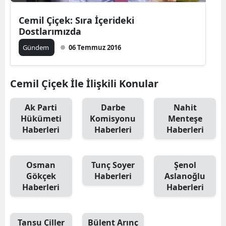
Cemil Çiçek: Sıra İçerideki
Dostlarımızda
Gündem
06 Temmuz 2016
Cemil Çiçek İle İlişkili Konular
Ak Parti
Darbe
Nahit
Hükümeti
Komisyonu
Menteşe
Haberleri
Haberleri
Haberleri
Osman
Tunç Soyer
Şenol
Gökçek
Haberleri
Aslanoğlu
Haberleri
Haberleri
Tansu Çiller
Bülent Arınç