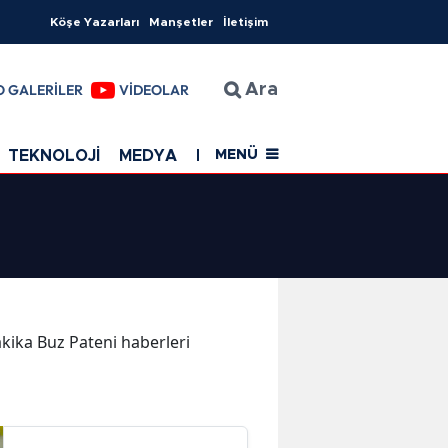
Köşe Yazarları
Manşetler
İletişim
O GALERİLER
VİDEOLAR
Ara
TEKNOLOJİ
MEDYA
EĞİTİM
SAĞLIK
Resmi Rekla
MENÜ
dakika Buz Pateni haberleri