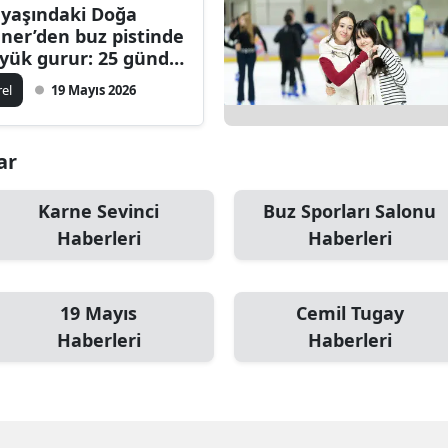
 yaşındaki Doğa
ner’den buz pistinde
yük gurur: 25 günde
 uluslararası
rel
19 Mayıs 2026
dalya
ar
Karne Sevinci
Buz Sporları Salonu
Haberleri
Haberleri
19 Mayıs
Cemil Tugay
Haberleri
Haberleri