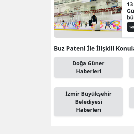
13
Gü
bü
üç
Ye
ma
Buz Pateni İle İlişkili Konul
Doğa Güner
Haberleri
İzmir Büyükşehir
Belediyesi
Haberleri