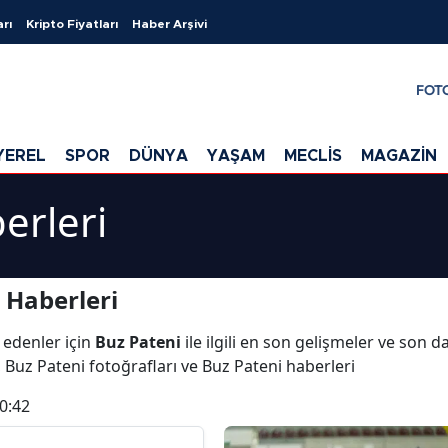
arı
Kripto Fiyatları
Haber Arşivi
FOT
YEREL
SPOR
DÜNYA
YAŞAM
MECLİS
MAGAZİN
erleri
 Haberleri
 edenler için
Buz Pateni
ile ilgili en son gelişmeler ve son 
, Buz Pateni fotoğrafları ve Buz Pateni haberleri
0:42