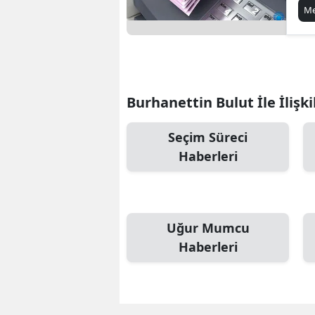
Ka
Me
Burhanettin Bulut İle İlişki
Seçim Süreci
Haberleri
Uğur Mumcu
Haberleri