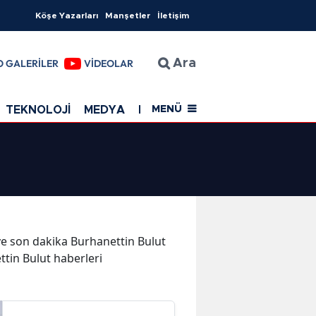
Köşe Yazarları
Manşetler
İletişim
O GALERİLER
VİDEOLAR
Ara
TEKNOLOJİ
MEDYA
EĞİTİM
SAĞLIK
Resmi Rekla
MENÜ
r ve son dakika Burhanettin Bulut
ttin Bulut haberleri