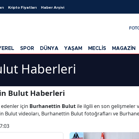
arı
Kripto Fiyatları
Haber Arşivi
FOT
YEREL
SPOR
DÜNYA
YAŞAM
MECLİS
MAGAZİN
lut Haberleri
n Bulut Haberleri
 edenler için
Burhanettin Bulut
ile ilgili en son gelişmele
n Bulut videoları, Burhanettin Bulut fotoğrafları ve Burhane
7:03