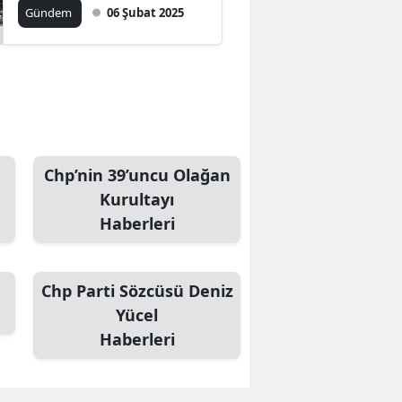
Apartmanı’nda Anma
Gündem
06 Şubat 2025
Töreni
Chp’nin 39’uncu Olağan
Kurultayı
Haberleri
Chp Parti Sözcüsü Deniz
Yücel
Haberleri