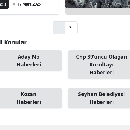
ybetti!”
clis
17 Mart 2025
>
li Konular
Aday No
Chp 39’uncu Olağan
Haberleri
Kurultayı
Haberleri
Kozan
Seyhan Belediyesi
Haberleri
Haberleri