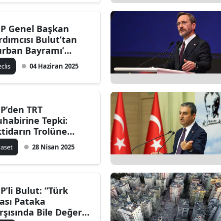
P Genel Başkan
rdımcısı Bulut’tan
urban Bayramı’
sajı
clis
04 Haziran 2025
P’den TRT
habirine Tepki:
ktidarın Trolüne
nüştünüz"
yaset
28 Nisan 2025
P’li Bulut: “Türk
rası Pataka
rşısında Bile Değer