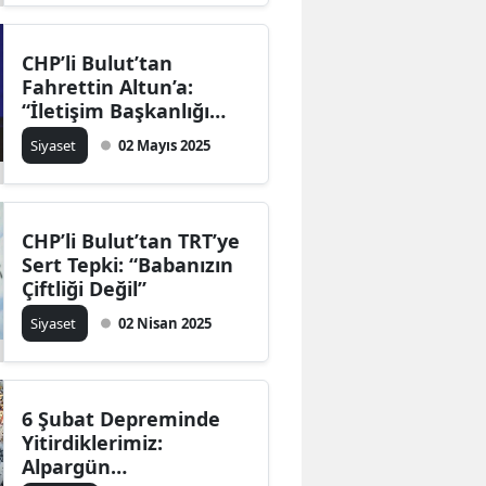
CHP’li Bulut’tan
Fahrettin Altun’a:
“İletişim Başkanlığı
Dezenformasyonun
Siyaset
02 Mayıs 2025
Merkezi Oldu”
CHP’li Bulut’tan TRT’ye
Sert Tepki: “Babanızın
Çiftliği Değil”
Siyaset
02 Nisan 2025
6 Şubat Depreminde
Yitirdiklerimiz:
Alpargün