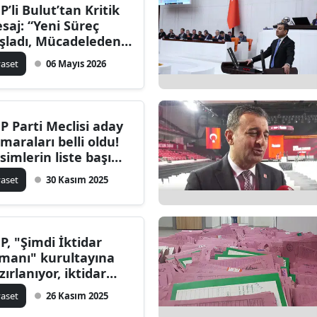
P’li Bulut’tan Kritik
saj: “Yeni Süreç
şladı, Mücadeleden
zgeçmeyeceğiz”
yaset
06 Mayıs 2026
P Parti Meclisi aday
maraları belli oldu!
isimlerin liste başı
ması bekleniyor
yaset
30 Kasım 2025
P, "Şimdi İktidar
manı" kurultayına
zırlanıyor, iktidar
rgusu öne çıkıyor
yaset
26 Kasım 2025