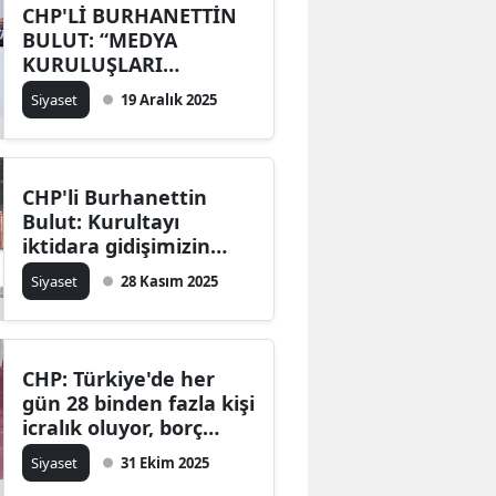
CHP'Lİ BURHANETTİN
BULUT: “MEDYA
KURULUŞLARI
KAMULAŞTIRILIYOR”
Siyaset
19 Aralık 2025
CHP'li Burhanettin
Bulut: Kurultayı
iktidara gidişimizin
başlangıcı olarak
Siyaset
28 Kasım 2025
görüyoruz
CHP: Türkiye'de her
gün 28 binden fazla kişi
icralık oluyor, borç
batağı büyüyor!
Siyaset
31 Ekim 2025