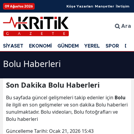
09 Ağustos 2026
Köşe Yazarları
Manşetler
İletişim
Ara
SİYASET
EKONOMİ
GÜNDEM
YEREL
SPOR
DÜ
Bolu Haberleri
Son Dakika Bolu Haberleri
Bu sayfada güncel gelişmeleri takip edenler için
Bolu
ile ilgili en son gelişmeler ve son dakika Bolu haberleri
sunulmaktadır. Bolu videoları, Bolu fotoğrafları ve
Bolu haberleri
Güncelleme Tarihi:
Ocak 21, 2026 15:43