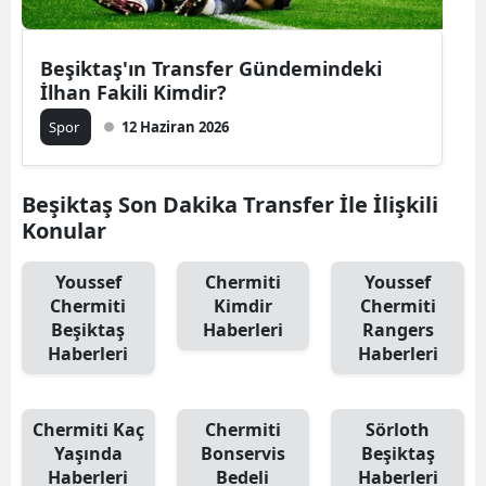
Beşiktaş'ın Transfer Gündemindeki
İlhan Fakili Kimdir?
Spor
12 Haziran 2026
Beşiktaş Son Dakika Transfer İle İlişkili
Konular
Youssef
Chermiti
Youssef
Chermiti
Kimdir
Chermiti
Beşiktaş
Haberleri
Rangers
Haberleri
Haberleri
Chermiti Kaç
Chermiti
Sörloth
Yaşında
Bonservis
Beşiktaş
Haberleri
Bedeli
Haberleri