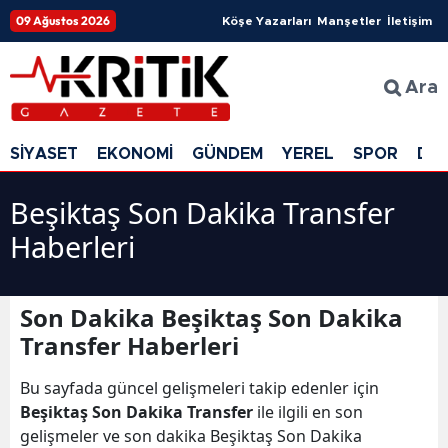
09 Ağustos 2026
Köşe Yazarları
Manşetler
İletişim
Ara
SİYASET
EKONOMİ
GÜNDEM
YEREL
SPOR
DÜ
Beşiktaş Son Dakika Transfer
Haberleri
Son Dakika Beşiktaş Son Dakika
Transfer Haberleri
Bu sayfada güncel gelişmeleri takip edenler için
Beşiktaş Son Dakika Transfer
ile ilgili en son
gelişmeler ve son dakika Beşiktaş Son Dakika