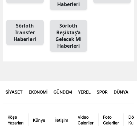
Haberleri
Sörloth
Sörloth
Transfer
Beşiktaş’a
Haberleri
Gelecek Mi
Haberleri
SİYASET
EKONOMİ
GÜNDEM
YEREL
SPOR
DÜNYA
Köşe
Video
Foto
Dövi
Künye
İletişim
Yazarları
Galeriler
Galeriler
Kurl