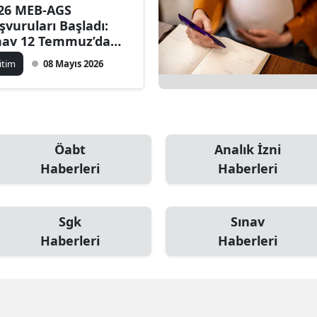
26 MEB-AGS
şvuruları Başladı:
nav 12 Temmuz’da
pılacak
itim
08 Mayıs 2026
Öabt
Analık İzni
Haberleri
Haberleri
Sgk
Sınav
Haberleri
Haberleri