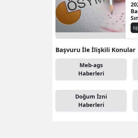
20
Ba
Sı
Ya
Eğ
Başvuru İle İlişkili Konular
Meb-ags
Haberleri
Doğum İzni
Haberleri