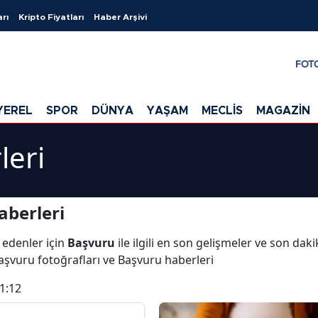
arı
Kripto Fiyatları
Haber Arşivi
FOT
YEREL
SPOR
DÜNYA
YAŞAM
MECLİS
MAGAZİN
leri
aberleri
 edenler için
Başvuru
ile ilgili en son gelişmeler ve son dak
aşvuru fotoğrafları ve Başvuru haberleri
1:12