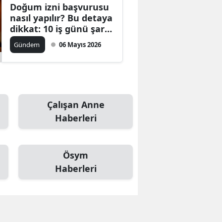
Doğum izni başvurusu
nasıl yapılır? Bu detaya
dikkat: 10 iş günü şartı
var
Gündem
06 Mayıs 2026
Çalışan Anne
Haberleri
Ösym
Haberleri