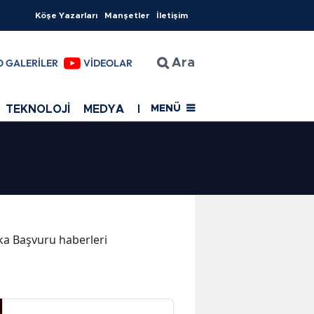
Köşe Yazarları
Manşetler
İletişim
O GALERİLER
VİDEOLAR
Ara
TEKNOLOJİ
MEDYA
EĞİTİM
SAĞLIK
Resmi Rekla
MENÜ
ika Başvuru haberleri