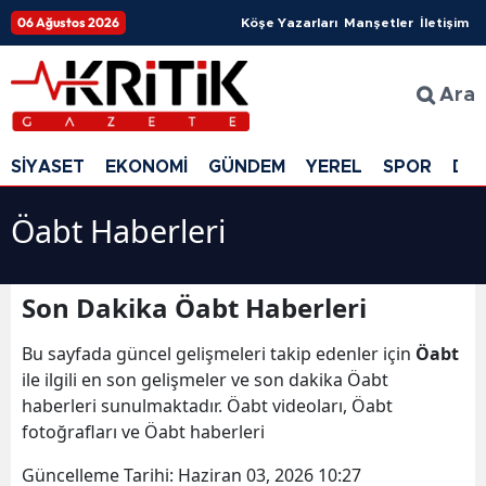
06 Ağustos 2026
Köşe Yazarları
Manşetler
İletişim
Ara
SİYASET
EKONOMİ
GÜNDEM
YEREL
SPOR
DÜ
Öabt Haberleri
Son Dakika Öabt Haberleri
Bu sayfada güncel gelişmeleri takip edenler için
Öabt
ile ilgili en son gelişmeler ve son dakika Öabt
haberleri sunulmaktadır. Öabt videoları, Öabt
fotoğrafları ve Öabt haberleri
Güncelleme Tarihi:
Haziran 03, 2026 10:27