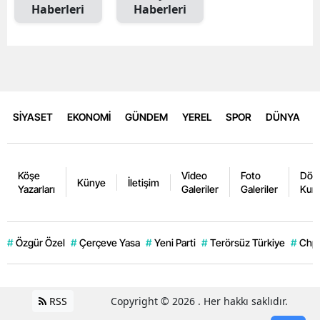
Haberleri
Haberleri
SİYASET
EKONOMİ
GÜNDEM
YEREL
SPOR
DÜNYA
Köşe
Video
Foto
Dövi
Künye
İletişim
Yazarları
Galeriler
Galeriler
Kurl
#
Özgür Özel
#
Çerçeve Yasa
#
Yeni Parti
#
Terörsüz Türkiye
#
Chp
RSS
Copyright © 2026 . Her hakkı saklıdır.