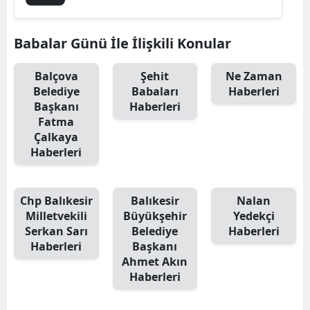
Babalar Günü İle İlişkili Konular
Balçova
Şehit
Ne Zaman
Belediye
Babaları
Haberleri
Başkanı
Haberleri
Fatma
Çalkaya
Haberleri
Chp Balıkesir
Balıkesir
Nalan
Milletvekili
Büyükşehir
Yedekçi
Serkan Sarı
Belediye
Haberleri
Haberleri
Başkanı
Ahmet Akın
Haberleri