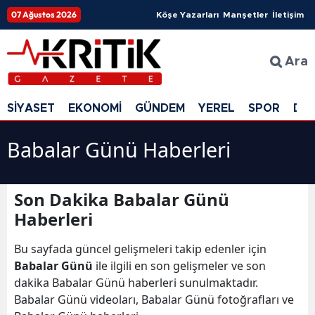
07 Ağustos 2026
Köşe Yazarları
Manşetler
İletişim
Ara
SİYASET
EKONOMİ
GÜNDEM
YEREL
SPOR
DÜ
Babalar Günü Haberleri
Son Dakika Babalar Günü
Haberleri
Bu sayfada güncel gelişmeleri takip edenler için
Babalar Günü
ile ilgili en son gelişmeler ve son
dakika Babalar Günü haberleri sunulmaktadır.
Babalar Günü videoları, Babalar Günü fotoğrafları ve