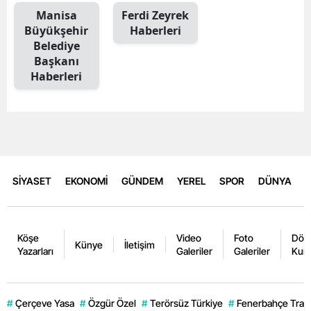
Manisa
Ferdi Zeyrek
Büyükşehir
Haberleri
Belediye
Başkanı
Haberleri
SİYASET
EKONOMİ
GÜNDEM
YEREL
SPOR
DÜNYA
Köşe
Video
Foto
Dövi
Künye
İletişim
Yazarları
Galeriler
Galeriler
Kurl
#
Çerçeve Yasa
#
Özgür Özel
#
Terörsüz Türkiye
#
Fenerbahçe Trans