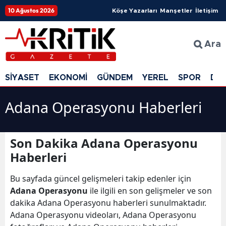
10 Ağustos 2026
Köşe Yazarları
Manşetler
İletişim
Ara
SİYASET
EKONOMİ
GÜNDEM
YEREL
SPOR
DÜ
Adana Operasyonu Haberleri
Son Dakika Adana Operasyonu
Haberleri
Bu sayfada güncel gelişmeleri takip edenler için
Adana Operasyonu
ile ilgili en son gelişmeler ve son
dakika Adana Operasyonu haberleri sunulmaktadır.
Adana Operasyonu videoları, Adana Operasyonu