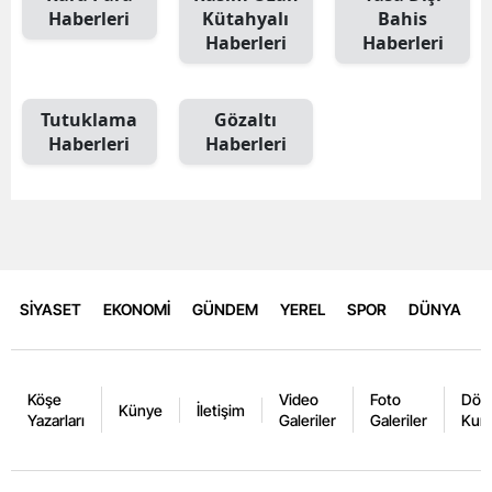
Haberleri
Kütahyalı
Bahis
Haberleri
Haberleri
Tutuklama
Gözaltı
Haberleri
Haberleri
SİYASET
EKONOMİ
GÜNDEM
YEREL
SPOR
DÜNYA
Köşe
Video
Foto
Dövi
Künye
İletişim
Yazarları
Galeriler
Galeriler
Kurl