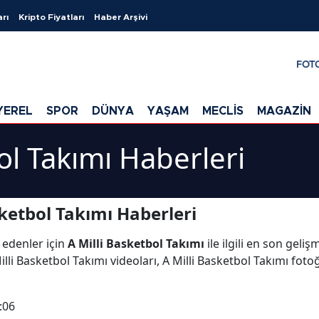
arı
Kripto Fiyatları
Haber Arşivi
FOT
YEREL
SPOR
DÜNYA
YAŞAM
MECLİS
MAGAZİN
ol Takımı Haberleri
ketbol Takımı Haberleri
 edenler için
A Milli Basketbol Takımı
ile ilgili en son geli
lli Basketbol Takımı videoları, A Milli Basketbol Takımı fotoğ
:06