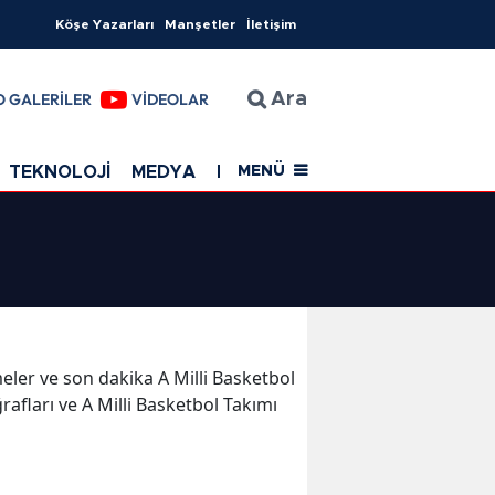
Köşe Yazarları
Manşetler
İletişim
O GALERİLER
VİDEOLAR
Ara
TEKNOLOJİ
MEDYA
EĞİTİM
SAĞLIK
Resmi Rekla
MENÜ
şmeler ve son dakika A Milli Basketbol
rafları ve A Milli Basketbol Takımı