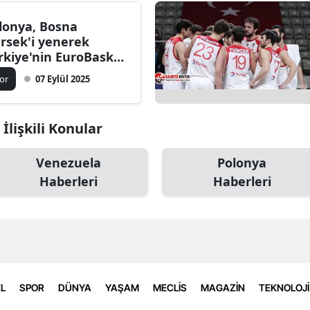
lonya, Bosna
rsek'i yenerek
rkiye'nin EuroBasket
25 çeyrek final rakibi
or
07 Eylül 2025
du
 İlişkili Konular
Venezuela
Polonya
Haberleri
Haberleri
L
SPOR
DÜNYA
YAŞAM
MECLİS
MAGAZİN
TEKNOLOJİ