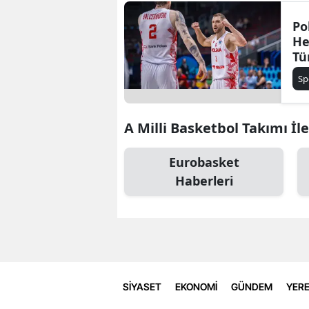
Po
He
Tü
20
Sp
ol
A Milli Basketbol Takımı İle
Eurobasket
Haberleri
SİYASET
EKONOMİ
GÜNDEM
YERE