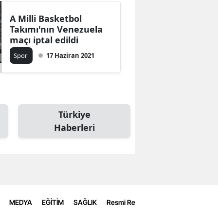
A Milli Basketbol
Takımı'nın Venezuela
maçı iptal edildi
Spor
17 Haziran 2021
Türkiye
Haberleri
MEDYA
EĞİTİM
SAĞLIK
Resmi Reklamlar