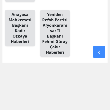
Anayasa
Yeniden
Mahkemesi
Refah Partisi
Başkanı
Afyonkarahi
Kadir
sar İl
Özkaya
Başkanı
Haberleri
Fehmi Güray
Çakır
Haberleri
SİYASET
EKONOMİ
GÜNDEM
YEREL
SPOR
DÜNYA
Köşe
Video
Foto
Dövi