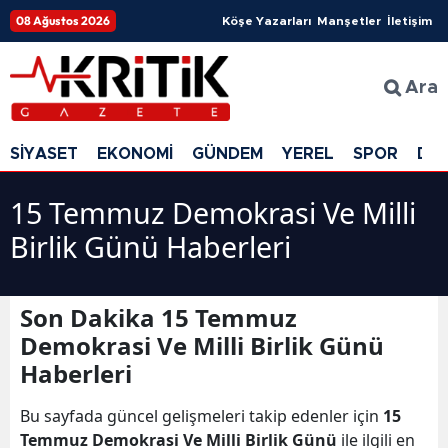
08 Ağustos 2026
Köşe Yazarları
Manşetler
İletişim
Ara
SİYASET
EKONOMİ
GÜNDEM
YEREL
SPOR
DÜ
15 Temmuz Demokrasi Ve Milli
Birlik Günü Haberleri
Son Dakika 15 Temmuz
Demokrasi Ve Milli Birlik Günü
Haberleri
Bu sayfada güncel gelişmeleri takip edenler için
15
Temmuz Demokrasi Ve Milli Birlik Günü
ile ilgili en