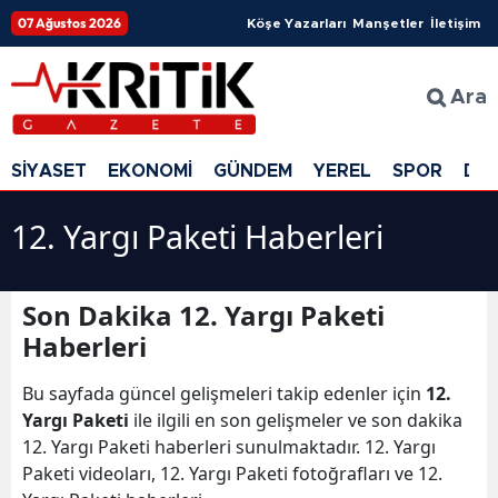
07 Ağustos 2026
Köşe Yazarları
Manşetler
İletişim
Ara
SİYASET
EKONOMİ
GÜNDEM
YEREL
SPOR
DÜ
12. Yargı Paketi Haberleri
Son Dakika 12. Yargı Paketi
Haberleri
Bu sayfada güncel gelişmeleri takip edenler için
12.
Yargı Paketi
ile ilgili en son gelişmeler ve son dakika
12. Yargı Paketi haberleri sunulmaktadır. 12. Yargı
Paketi videoları, 12. Yargı Paketi fotoğrafları ve 12.