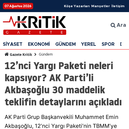
07 Ağustos 2026
Köşe Yazarları
Manşetler
İletişim
Ara
SİYASET
EKONOMİ
GÜNDEM
YEREL
SPOR
DÜ
Gündem
Gazete Kritik
12’nci Yargı Paketi neleri
kapsıyor? AK Parti’li
Akbaşoğlu 30 maddelik
teklifin detaylarını açıkladı
AK Parti Grup Başkanvekili Muhammet Emin
Akbaşoğlu, 12’nci Yargı Paketi’nin TBMM’ye