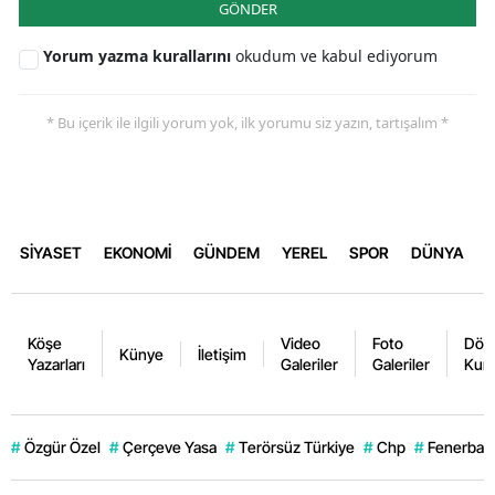
GÖNDER
Yorum yazma kurallarını
okudum ve kabul ediyorum
* Bu içerik ile ilgili yorum yok, ilk yorumu siz yazın, tartışalım *
SİYASET
EKONOMİ
GÜNDEM
YEREL
SPOR
DÜNYA
Köşe
Video
Foto
Dövi
Künye
İletişim
Yazarları
Galeriler
Galeriler
Kurl
#
Özgür Özel
#
Çerçeve Yasa
#
Terörsüz Türkiye
#
Chp
#
Fenerbahç