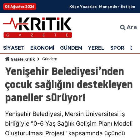
08 Ağustos 2026
Köşe Yazarları
Manşetler
İletişim
Ara
SİYASET
EKONOMİ
GÜNDEM
YEREL
SPOR
DÜ
Gündem
Gazete Kritik
Yenişehir Belediyesi’nden
çocuk sağlığını destekleyen
paneller sürüyor!
Yenişehir Belediyesi, Mersin Üniversitesi iş
birliğiyle "0-6 Yaş Sağlık Gelişim Planı Modeli
Oluşturulması Projesi" kapsamında üçüncü