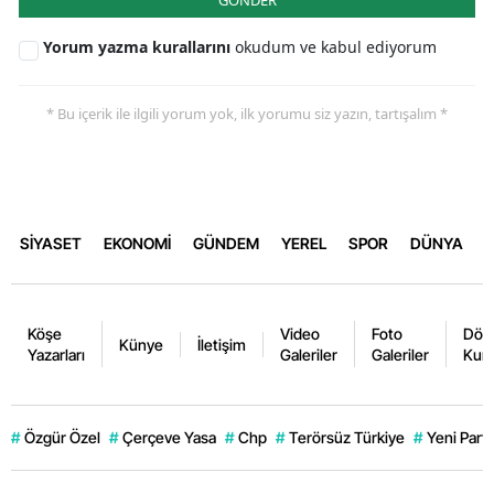
Yorum yazma kurallarını
okudum ve kabul ediyorum
* Bu içerik ile ilgili yorum yok, ilk yorumu siz yazın, tartışalım *
SİYASET
EKONOMİ
GÜNDEM
YEREL
SPOR
DÜNYA
Köşe
Video
Foto
Dövi
Künye
İletişim
Yazarları
Galeriler
Galeriler
Kurl
#
Özgür Özel
#
Çerçeve Yasa
#
Chp
#
Terörsüz Türkiye
#
Yeni Parti