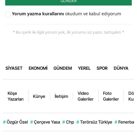
GÖNDER
Yorum yazma kurallarını
okudum ve kabul ediyorum
* Bu içerik ile ilgili yorum yok, ilk yorumu siz yazın, tartışalım *
SİYASET
EKONOMİ
GÜNDEM
YEREL
SPOR
DÜNYA
Köşe
Video
Foto
Dövi
Künye
İletişim
Yazarları
Galeriler
Galeriler
Kurl
#
Özgür Özel
#
Çerçeve Yasa
#
Chp
#
Terörsüz Türkiye
#
Fenerbahç