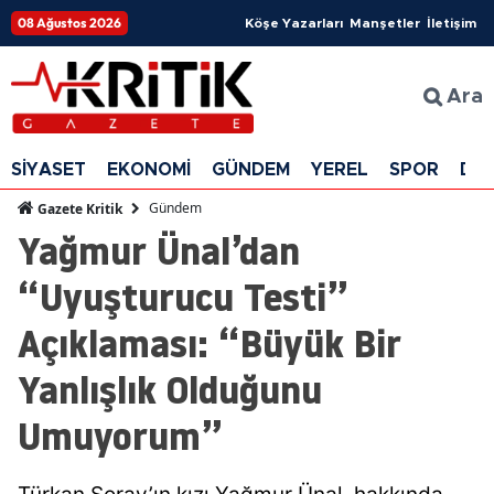
08 Ağustos 2026
Köşe Yazarları
Manşetler
İletişim
Ara
SİYASET
EKONOMİ
GÜNDEM
YEREL
SPOR
DÜ
Gündem
Gazete Kritik
Yağmur Ünal’dan
“Uyuşturucu Testi”
Açıklaması: “Büyük Bir
Yanlışlık Olduğunu
Umuyorum”