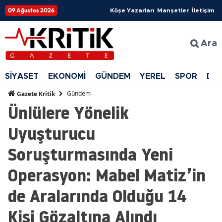
09 Ağustos 2026
Köşe Yazarları
Manşetler
İletişim
Ara
SİYASET
EKONOMİ
GÜNDEM
YEREL
SPOR
DÜ
Gündem
Gazete Kritik
Ünlülere Yönelik
Uyuşturucu
Soruşturmasında Yeni
Operasyon: Mabel Matiz’in
de Aralarında Olduğu 14
Kişi Gözaltına Alındı