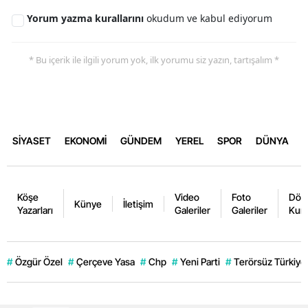
Yorum yazma kurallarını
okudum ve kabul ediyorum
* Bu içerik ile ilgili yorum yok, ilk yorumu siz yazın, tartışalım *
SİYASET
EKONOMİ
GÜNDEM
YEREL
SPOR
DÜNYA
Köşe
Video
Foto
Dövi
Künye
İletişim
Yazarları
Galeriler
Galeriler
Kurl
#
Özgür Özel
#
Çerçeve Yasa
#
Chp
#
Yeni Parti
#
Terörsüz Türkiye