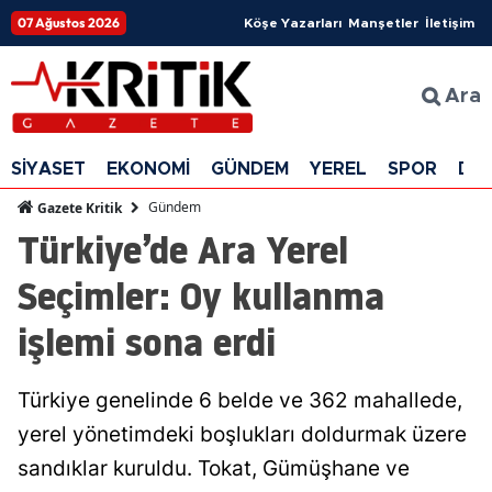
07 Ağustos 2026
Köşe Yazarları
Manşetler
İletişim
Ara
SİYASET
EKONOMİ
GÜNDEM
YEREL
SPOR
DÜ
Gündem
Gazete Kritik
Türkiye’de Ara Yerel
Seçimler: Oy kullanma
işlemi sona erdi
Türkiye genelinde 6 belde ve 362 mahallede,
yerel yönetimdeki boşlukları doldurmak üzere
sandıklar kuruldu. Tokat, Gümüşhane ve