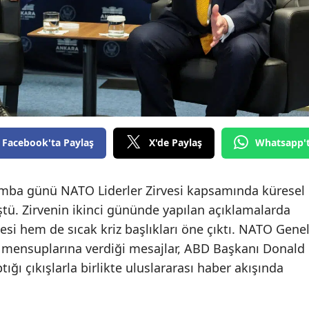
Facebook'ta Paylaş
X'de Paylaş
Whatsapp'
ba günü NATO Liderler Zirvesi kapsamında küresel
ü. Zirvenin ikinci gününde yapılan açıklamalarda
si hem de sıcak kriz başlıkları öne çıktı. NATO Gene
n mensuplarına verdiği mesajlar, ABD Başkanı Donald
ğı çıkışlarla birlikte uluslararası haber akışında