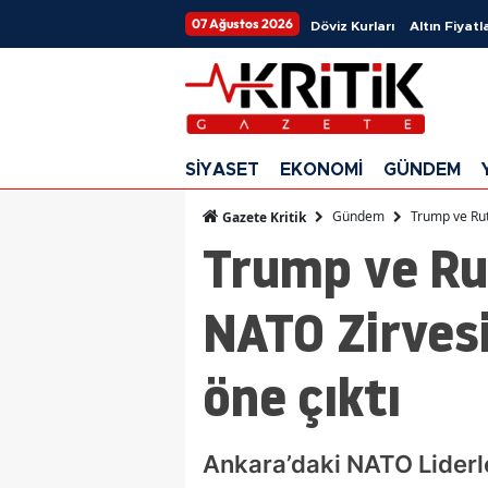
07 Ağustos 2026
Döviz Kurları
Altın Fiyatla
SİYASET
EKONOMİ
GÜNDEM
Gündem
Trump ve Rutt
Gazete Kritik
Trump ve Rut
NATO Zirvesi
öne çıktı
Ankara’daki NATO Liderl