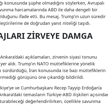
ığı konusunda şüphe olmadığını söylerken, Avrupalı
avunma harcamalarında ABD ile daha dengeli bir
olduğunu ifade etti. Bu mesaj, Trump’ın uzun süredir
leştirilerine de doğrudan yanıt niteliği taşıdı.
AJLARI ZIRVEYE DAMGA
nkara’daki açıklamaları, zirvenin siyasi tonunu
 yer aldı. Trump’ın NATO müttefiklerine yönelik
 sürdürdüğü, İran konusunda ise bazı müttefiklerin
rmediği görüşünü öne çıkardığı bildirildi.
rkiye’ye ve Cumhurbaşkanı Recep Tayyip Erdoğan’a
Ankara’daki temasların Türkiye-ABD ilişkileri açısında
turabileceği değerlendirilirken, özellikle savunma