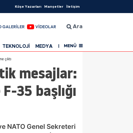
Köşe Yazarları
Manşetler
İletişim
O GALERİLER
VİDEOLAR
Ara
TEKNOLOJİ
MEDYA
EĞİTİM
SAĞLIK
Resmi Rekla
MENÜ
e çıktı
tik mesajlar:
 F-35 başlığı
ve NATO Genel Sekreteri