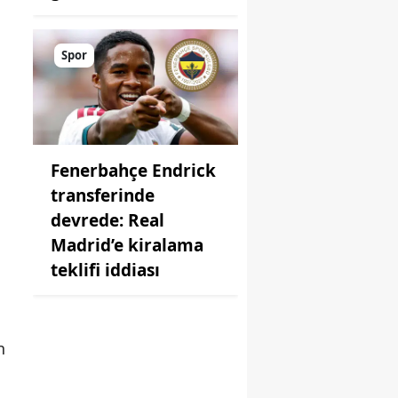
Spor
Fenerbahçe Endrick
transferinde
devrede: Real
Madrid’e kiralama
teklifi iddiası
n