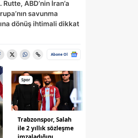
 Rutte, ABD’nin İran’a
Avrupa’nın savunma
na dönüş ihtimali dikkat
Abone Ol
Spor
Trabzonspor, Salah
ile 2 yıllık sözleşme
imzaladığını