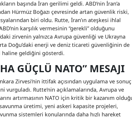
ların başında İran gerilimi geldi. ABD’nin İran’a
dından Hürmüz Boğazı çevresinde artan güvenlik riski,
alarından biri oldu. Rutte, İran’ın ateşkesi ihlal
 ABD’nin karşılık vermesinin “gerekli” olduğunu
daki zirvenin yalnızca Avrupa güvenliği ve Ukrayna
Orta Doğu’daki enerji ve deniz ticareti güvenliğinin de
 haline geldiğini gösterdi.
AHA GÜÇLÜ NATO” MESAJI
kara Zirvesi’nin ittifak açısından uygulama ve sonuç
i vurguladı. Rutte’nin açıklamalarında, Avrupa ve
ını artırmasının NATO için kritik bir kazanım olduğ
e savunma üretimi, yeni askeri kapasite projeleri,
vunma sistemleri konularında daha hızlı hareket