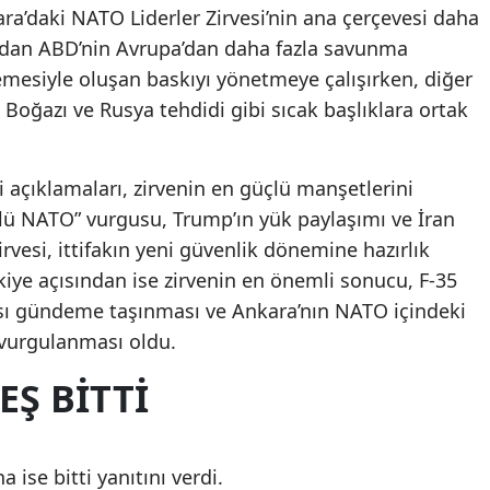
ara’daki NATO Liderler Zirvesi’nin ana çerçevesi daha
 yandan ABD’nin Avrupa’dan daha fazla savunma
mesiyle oluşan baskıyı yönetmeye çalışırken, diğer
oğazı ve Rusya tehdidi gibi sıcak başlıklara ortak
 açıklamaları, zirvenin en güçlü manşetlerini
çlü NATO” vurgusu, Trump’ın yük paylaşımı ve İran
irvesi, ittifakın yeni güvenlik dönemine hazırlık
rkiye açısından ise zirvenin en önemli sonucu, F-35
sı gündeme taşınması ve Ankara’nın NATO içindeki
 vurgulanması oldu.
EŞ BİTTİ
 ise bitti yanıtını verdi.