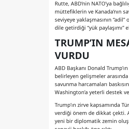
Rutte, ABD’nin NATO’ya bağlıl
müttefiklerin ve Kanada’nın s
seviyeye yaklaşmasının “adil” 
dile getirdiği “yük paylaşımı” e
TRUMP’IN MES
VURDU
ABD Başkanı Donald Trump’ın A
belirleyen gelişmeler arasında
savunma harcamaları baskısını
Washington’a yeterli destek ve
Trump’ın zirve kapsamında Tü
verdiği önem de dikkat çekti. 
yeni bir diplomatik zemin oluş
sanayii başlığı öne çıktı.