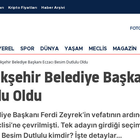
arı
Kripto Fiyatları
Haber Arşivi
FOT
YEREL
SPOR
DÜNYA
YAŞAM
MECLİS
MAGAZİN
şehir Belediye Başkanı Eczacı Besim Dutlulu Oldu
kşehir Belediye Başka
lu Oldu
elediye Başkanı Ferdi Zeyrek’in vefatının ar
isi’ne çevrilmişti. Tek adayın girdiği seç
 Besim Dutlulu kimdir? İşte detaylar...