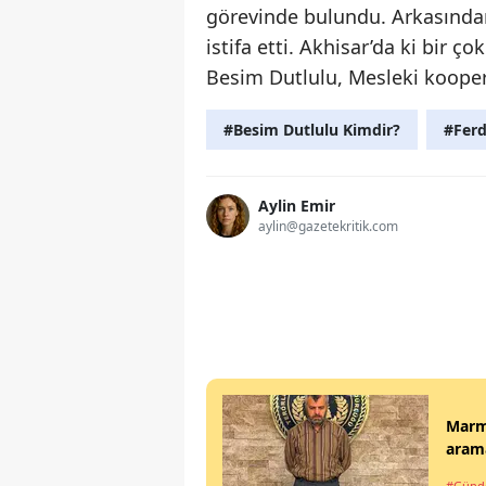
görevinde bulundu. Arkasından 
istifa etti. Akhisar’da ki bir 
Besim Dutlulu, Mesleki kooper
#Besim Dutlulu Kimdir?
#Ferd
Aylin Emir
aylin@gazetekritik.com
Marma
arama
#Gün