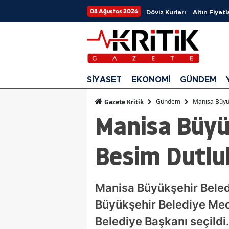
08 Ağustos 2026
Döviz Kurları
Altın Fiyatl
SİYASET
EKONOMİ
GÜNDEM
Gündem
Manisa Büyük
Gazete Kritik
Manisa Büyü
Besim Dutlu
​​​​​​​Manisa Büyükşehir B
Büyükşehir Belediye Mecl
Belediye Başkanı seçildi.