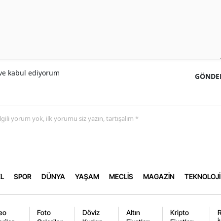
e kabul ediyorum
GÖNDE
 ilgili yorum yok, ilk yorumu siz yazın, tartışalım *
L
SPOR
DÜNYA
YAŞAM
MECLİS
MAGAZİN
TEKNOLOJİ
eo
Foto
Döviz
Altın
Kripto