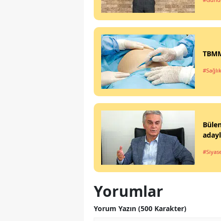
TBMM'
#Sağlı
Büle
aday
#Siyas
Yorumlar
Yorum Yazın (500 Karakter)