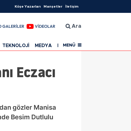
Köşe Yazarları
Manşetler
İletişim
O GALERİLER
VİDEOLAR
Ara
TEKNOLOJİ
MEDYA
EĞİTİM
SAĞLIK
Resmi Rekla
MENÜ
nı Eczacı
dından gözler Manisa
imde Besim Dutlulu