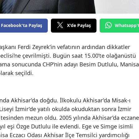
Facebook'ta Paylaş
X'de Paylaş
Whatsapp'
kanı Ferdi Zeyrek’in vefatının ardından dikkatler
lisi’ne çevrilmişti. Bugün saat 15.00’te olağanüstü
ylama sonucunda CHP’nin adayı Besim Dutlulu, Manisa
arak seçildi.
ında Akhisar’da doğdu. İlkokulu Akhisar’da Misak-ı
Liseyi İzmir’de yatılı okulda okuduktan sonra İzmir
ültesinden mezun oldu. 2005 yılında Akhisar’da eczane
yıl eşi Özge Dutlulu ile evlendi. Ege ve Simge isimli
isa Eczacı Odası Akhisar İlçe Temsilci yardımcılığı