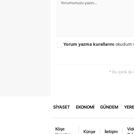
Yorum yazma kurallarını
okudum v
* Bu içerik ile
SİYASET
EKONOMİ
GÜNDEM
YERE
Köşe
Vid
Künye
İletişim