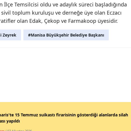
İlçe Temsilcisi oldu ve adaylık süreci başladığında
çok sivil toplum kuruluşu ve derneğe üye olan Eczacı
atifler olan Edak, Çekop ve Farmakoop üyesidir.
i Zeyrek
#Manisa Büyükşehir Belediye Başkanı
ris'te 15 Temmuz suikastı firarisinin gösterdiği alanlarda silah
sı yapıldı
dem
/ 07 Ağustos 2026