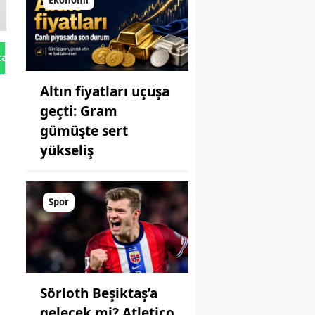
Ekonomi
tan Gönder
Altın fiyatları uçuşa
geçti: Gram
gümüşte sert
yükseliş
Spor
Sörloth Beşiktaş’a
gelecek mi? Atletico