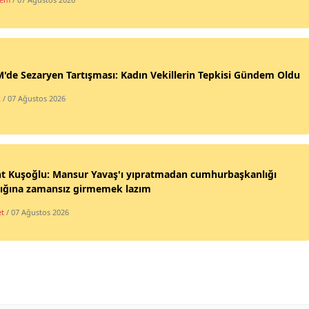
de Sezaryen Tartışması: Kadın Vekillerin Tepkisi Gündem Oldu
k
/ 07 Ağustos 2026
nt Kuşoğlu: Mansur Yavaş'ı yıpratmadan cumhurbaşkanlığı
lığına zamansız girmemek lazım
et
/ 07 Ağustos 2026