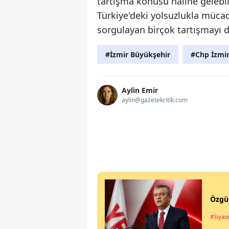
tartışma konusu haline gelebil
Türkiye'deki yolsuzlukla müca
sorgulayan birçok tartışmayı d
#İzmir Büyükşehir
#Chp İzmir
Aylin Emir
aylin@gazetekritik.com
Özgür
#Siyas