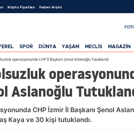
rı
Kripto Fiyatları
Haber Arşivi
FOT
YEREL
SPOR
DÜNYA
YAŞAM
MECLİS
MAGAZİN
olsuzluk operasyonunda CHP İl Başkanı Şenol Aslanoğlu Tutuklandı
olsuzluk operasyonund
l Aslanoğlu Tutuklan
asyonunda CHP İzmir İl Başkanı Şenol Asla
ş Kaya ve 30 kişi tutuklandı.