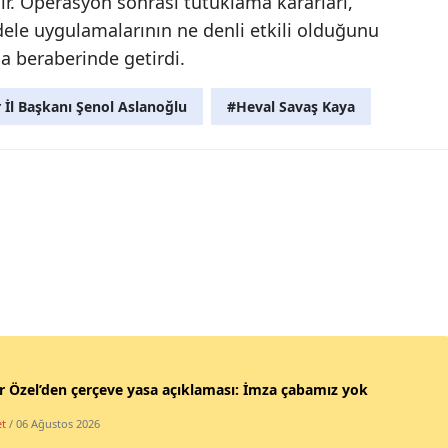
ir. Operasyon sonrası tutuklama kararları,
dele uygulamalarının ne denli etkili olduğunu
a beraberinde getirdi.
 İl Başkanı Şenol Aslanoğlu
#Heval Savaş Kaya
 Özel’den çerçeve yasa açıklaması: İmza çabamız yok
et
/ 06 Ağustos 2026