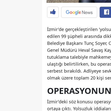
İzmir'de gerçekleştirilen 'yol
edilen 99 şüpheli arasında dikk
Belediye Başkanı Tunç Soyer, 
Genel Müdürü Heval Savaş Kaya 
tutuklama talebiyle mahkemeye 
ulaştığı belirtilirken, bu ope
serbest bırakıldı. Adliyeye sev
olmak üzere toplam 20 kişi ser
OPERASYONUN 
İzmir'deki söz konusu operasy
ortaya çıktı. Yolsuzluk iddiala