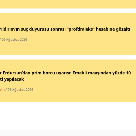
Yıldırım’ın suç duyurusu sonrası “profdraleks” hesabına gözaltı
/ 06 Ağustos 2026
 Erdursun’dan prim borcu uyarısı: Emekli maaşından yüzde 10
ti yapılacak
dem
/ 06 Ağustos 2026