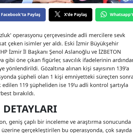
Facebook'ta Paylaş
X'de Paylaş
Whatsapp'
suzluk' operasyonu çerçevesinde adli mercilere sevk
at çeken isimler yer aldı. Eski İzmir Büyükşehir
CHP İzmir İl Başkanı Şenol Aslanoğlu ve İZBETON
gibi öne çıkan figürler, savcılık ifadelerinin ardında
yönlendirildi. Gözaltına alınan kişi sayısının 139'a
rasyonda şüpheli olan 1 kişi emniyetteki süreçten sonr
k edilen 119 şüpheliden ise 19'u adli kontrol şartıyla
best bırakıldı.
DETAYLARI
on, geniş çaplı bir inceleme ve araştırma sonucunda
rı üzerine gerçekleştirilen bu operasyonda, çok sayıda