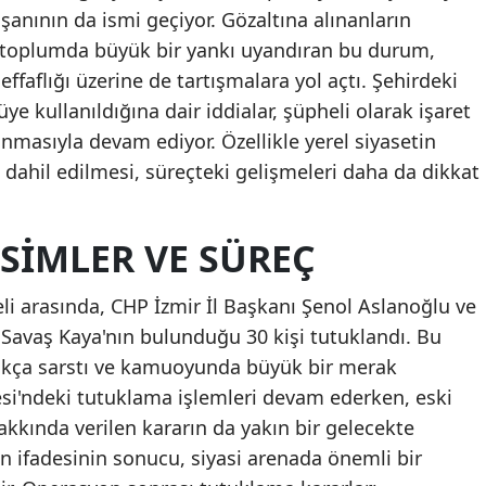
şanının da ismi geçiyor. Gözaltına alınanların
a, toplumda büyük bir yankı uyandıran bu durum,
effaflığı üzerine de tartışmalara yol açtı. Şehirdeki
ye kullanıldığına dair iddialar, şüpheli olarak işaret
nmasıyla devam ediyor. Özellikle yerel siyasetin
dahil edilmesi, süreçteki gelişmeleri daha da dikkat
SIMLER VE SÜREÇ
i arasında, CHP İzmir İl Başkanı Şenol Aslanoğlu ve
avaş Kaya'nın bulunduğu 30 kişi tutuklandı. Bu
kça sarstı ve kamuoyunda büyük bir merak
i'ndeki tutuklama işlemleri devam ederken, eski
kkında verilen kararın da yakın bir gelecekte
in ifadesinin sonucu, siyasi arenada önemli bir