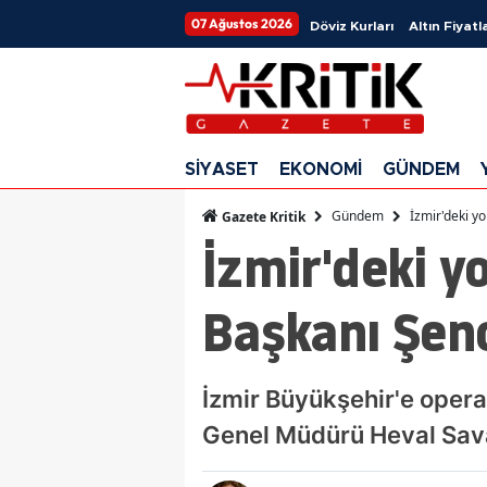
07 Ağustos 2026
Döviz Kurları
Altın Fiyatla
SİYASET
EKONOMİ
GÜNDEM
Gündem
İzmir'deki y
Gazete Kritik
İzmir'deki y
Başkanı Şeno
İzmir Büyükşehir'e oper
Genel Müdürü Heval Sava