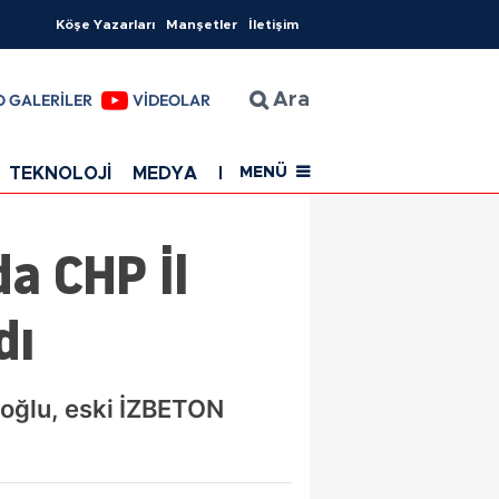
Köşe Yazarları
Manşetler
İletişim
O GALERİLER
VİDEOLAR
Ara
TEKNOLOJİ
MEDYA
EĞİTİM
SAĞLIK
Resmi Rekla
MENÜ
a CHP İl
dı
noğlu, eski İZBETON