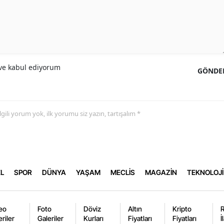
e kabul ediyorum
GÖNDE
 ilgili yorum yok, ilk yorumu siz yazın, tartışalım *
L
SPOR
DÜNYA
YAŞAM
MECLİS
MAGAZİN
TEKNOLOJİ
eo
Foto
Döviz
Altın
Kripto
eriler
Galeriler
Kurları
Fiyatları
Fiyatları
İ