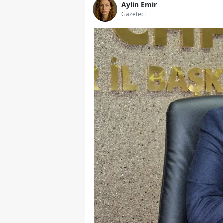
Aylin Emir
Gazeteci