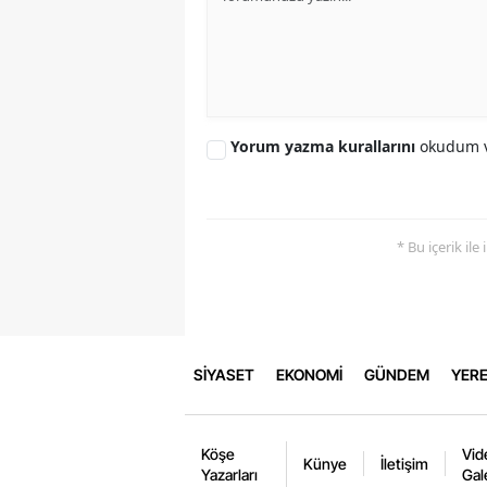
Yorum yazma kurallarını
okudum v
* Bu içerik ile
SİYASET
EKONOMİ
GÜNDEM
YERE
Köşe
Vid
Künye
İletişim
Yazarları
Gal