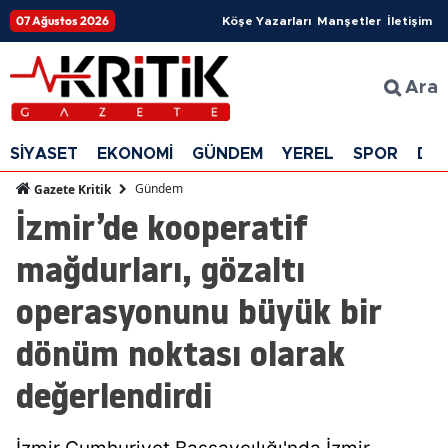
07 Ağustos 2026
Köşe Yazarları
Manşetler
İletişim
Ara
SİYASET
EKONOMİ
GÜNDEM
YEREL
SPOR
DÜ
Gündem
Gazete Kritik
İzmir’de kooperatif
mağdurları, gözaltı
operasyonunu büyük bir
dönüm noktası olarak
değerlendirdi