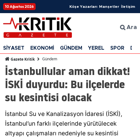
10 Ağustos 2026
Köşe Yazarları
Manşetler
İletişim
Ara
SİYASET
EKONOMİ
GÜNDEM
YEREL
SPOR
DÜ
Gündem
Gazete Kritik
İstanbullular aman dikkat!
İSKİ duyurdu: Bu ilçelerde
su kesintisi olacak
İstanbul Su ve Kanalizasyon İdaresi (İSKİ),
İstanbul’un farklı ilçelerinde yürütülecek
altyapı çalışmaları nedeniyle su kesintisi