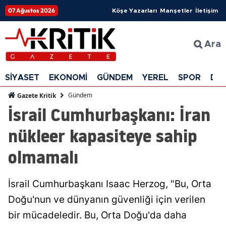
07 Ağustos 2026
Köşe Yazarları
Manşetler
İletişim
Ara
SİYASET
EKONOMİ
GÜNDEM
YEREL
SPOR
DÜ
Gündem
Gazete Kritik
İsrail Cumhurbaşkanı: İran
nükleer kapasiteye sahip
olmamalı
İsrail Cumhurbaşkanı Isaac Herzog, "Bu, Orta
Doğu'nun ve dünyanın güvenliği için verilen
bir mücadeledir. Bu, Orta Doğu'da daha