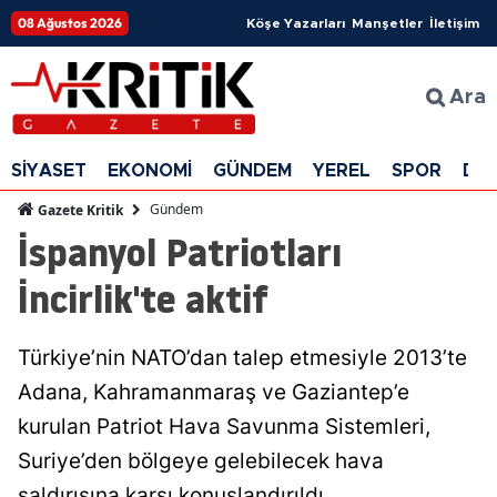
08 Ağustos 2026
Köşe Yazarları
Manşetler
İletişim
Ara
SİYASET
EKONOMİ
GÜNDEM
YEREL
SPOR
DÜ
Gündem
Gazete Kritik
İspanyol Patriotları
İncirlik'te aktif
Türkiye’nin NATO’dan talep etmesiyle 2013’te
Adana, Kahramanmaraş ve Gaziantep’e
kurulan Patriot Hava Savunma Sistemleri,
Suriye’den bölgeye gelebilecek hava
saldırısına karşı konuşlandırıldı.