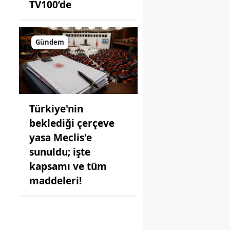
TV100’de
Gündem
Türkiye'nin
beklediği çerçeve
yasa Meclis'e
sunuldu; işte
kapsamı ve tüm
maddeleri!