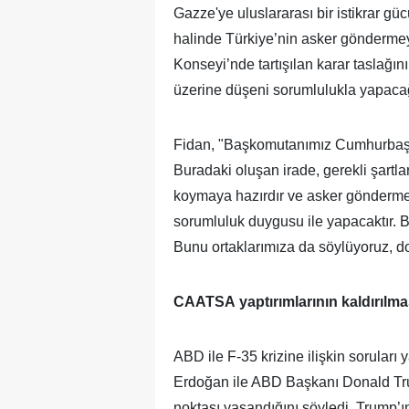
Gazze'ye uluslararası bir istikrar gü
halinde Türkiye’nin asker göndermey
Konseyi’nde tartışılan karar taslağın
üzerine düşeni sorumlulukla yapacağ
Fidan, "Başkomutanımız Cumhurbaşka
Buradaki oluşan irade, gerekli şartl
koymaya hazırdır ve asker gönderme 
sorumluluk duygusu ile yapacaktır. 
Bunu ortaklarımıza da söylüyoruz, dos
CAATSA yaptırımlarının kaldırılma
ABD ile F-35 krizine ilişkin sorular
Erdoğan ile ABD Başkanı Donald Tr
noktası yaşandığını söyledi. Trump’