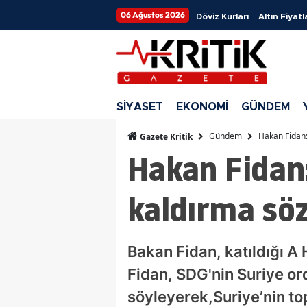
06 Ağustos 2026
Döviz Kurları
Altın Fiyatl
SİYASET
EKONOMİ
GÜNDEM
Gündem
Hakan Fidan:
Gazete Kritik
Hakan Fidan
kaldırma söz
Bakan Fidan, katıldığı A
Fidan, SDG'nin Suriye o
söyleyerek,Suriye’nin to