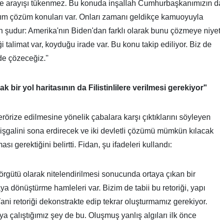
 çare arayışı tükenmez. Bu konuda inşallah Cumhurbaşkanımızın d
kım çözüm konuları var. Onları zamanı geldikçe kamuoyuyla
 şudur: Amerika'nın Biden'dan farklı olarak bunu çözmeye niyet
 talimat var, koyduğu irade var. Bu konu takip ediliyor. Biz de
ede çözeceğiz."
 bir yol haritasının da Filistinlilere verilmesi gerekiyor"
rörize edilmesine yönelik çabalara karşı çıktıklarını söyleyen
il işgalini sona erdirecek ve iki devletli çözümü mümkün kılacak
ması gerektiğini belirtti. Fidan, şu ifadeleri kullandı:
örgütü olarak nitelendirilmesi sonucunda ortaya çıkan bir
ikaya dönüştürme hamleleri var. Bizim de tabii bu retoriği, yapı
ni retoriği dekonstrakte edip tekrar oluşturmamız gerekiyor.
 çalıştığımız şey de bu. Oluşmuş yanlış algıları ilk önce