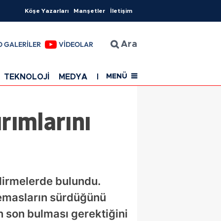
Köşe Yazarları
Manşetler
İletişim
O GALERİLER
VİDEOLAR
Ara
TEKNOLOJİ
MEDYA
EĞİTİM
SAĞLIK
Resmi Rekla
MENÜ
rımlarını
dirmelerde bulundu.
temasların sürdüğünü
n son bulması gerektiğini