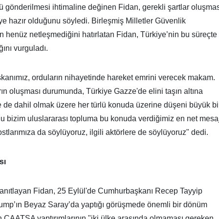
cü gönderilmesi ihtimaline değinen Fidan, gerekli şartlar oluşma
e hazır olduğunu söyledi. Birleşmiş Milletler Güvenlik
ın henüz netleşmediğini hatırlatan Fidan, Türkiye’nin bu süreçte
ını vurguladı.
nımız, orduların nihayetinde hareket emrini verecek makam.
arın oluşması durumunda, Türkiye Gazze'de elini taşın altına
de dahil olmak üzere her türlü konuda üzerine düşeni büyük bi
Bu bizim uluslararası topluma bu konuda verdiğimiz en net mesaj
tlarımıza da söylüyoruz, ilgili aktörlere de söylüyoruz" dedi.
sı
ı yanıtlayan Fidan, 25 Eylül'de Cumhurbaşkanı Recep Tayyip
ump’ın Beyaz Saray’da yaptığı görüşmede önemli bir dönüm
ın CAATSA yaptırımlarının "iki ülke arasında olmaması gereken