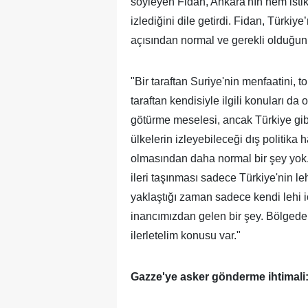
söyleyen Fidan, Ankara'nın hem istikr
izlediğini dile getirdi. Fidan, Türki
açısından normal ve gerekli olduğunu b
"Bir taraftan Suriye'nin menfaatini, 
taraftan kendisiyle ilgili konuları da
götürme meselesi, ancak Türkiye gibi 
ülkelerin izleyebileceği dış politika 
olmasından daha normal bir şey yok. Y
ileri taşınması sadece Türkiye'nin leh
yaklaştığı zaman sadece kendi lehi iç
inancımızdan gelen bir şey. Bölgedeki
ilerletelim konusu var."
Gazze'ye asker gönderme ihtimali: