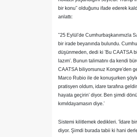
bir konu" olduğunu ifade ederek kaldı
anlattı:
"25 Eylül'de Cumhurbaşkanımızla Sa
bir irade beyanında bulundu. Cumhur
düşünmeden, dedi ki 'Bu CAATSA bi
lazım'. Bunun talimatını da kendi bür
CAATSA biliyorsunuz Kongre'den ge
Marco Rubio ile de konuşurken şöyle
pratisyen oldum, idare tarafına geldi
hayata geçirin' diyor. Ben şimdi dön
kımıldayamasın diye.'
Sistemi kilitlemek dedikleri. 'İdare 
diyor. Şimdi burada tabii ki hani de