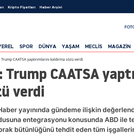
arı
Kripto Fiyatları
Haber Arşivi
FOT
YEREL
SPOR
DÜNYA
YAŞAM
MECLİS
MAGAZİN
 Trump CAATSA yaptırımlarını kaldırma sözü verdi
: Trump CAATSA yaptı
ü verdi
 Haber yayınında gündeme ilişkin değerlen
rdusuna entegrasyonu konusunda ABD ile 
prak bütünlüğünü tehdit eden tüm işgalleri