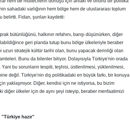
ar hem de mültecilerin dönüşü için ahlaki ve onurlu bir politika
ye’nin sahadaki varlığının hem bölge hem de uluslararası toplum
elirtti. Fidan, şunları kaydetti:
toprak bütünlüğünü, halkının refahını, barışı düşünürken, diğer
 olabildiğince geri planda tutup bunu bölge ülkeleriyle beraber
uzun stratejik kültür tarihi olan, bunu yapacak derinliği olan
hamleleri. Bunu da bilenler biliyor. Dolayısıyla Türkiye'nin orada
ani bu sorunların tespiti, teşhisi, üstlenilmesi, yüklenilmesi,
ine değil. Türkiye'nin dış politikadaki en büyük farkı, bir konuya
in yaklaşmıyor. Diğer, kendisi için ne istiyorsa, bu bizim
 diğer ülkeler için de aynı şeyi isteyip, beraber menfaatimizi
 "Türkiye hazır"