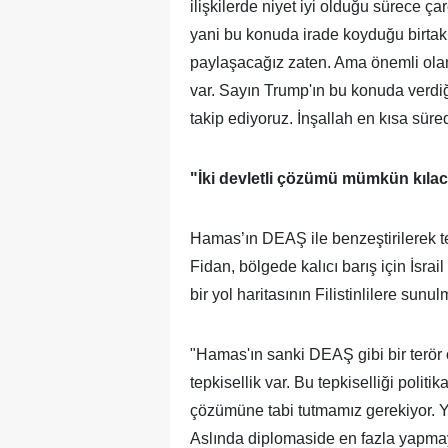
ilişkilerde niyet iyi olduğu sürece
yani bu konuda irade koyduğu birta
paylaşacağız zaten. Ama önemli olan
var. Sayın Trump'ın bu konuda verdiği
takip ediyoruz. İnşallah en kısa sür
"İki devletli çözümü mümkün kılacak
Hamas’ın DEAŞ ile benzeştirilerek te
Fidan, bölgede kalıcı barış için İsra
bir yol haritasının Filistinlilere sunul
"Hamas'ın sanki DEAŞ gibi bir terör 
tepkisellik var. Bu tepkiselliği polit
çözümüne tabi tutmamız gerekiyor. Ya
Aslında diplomaside en fazla yapmaya