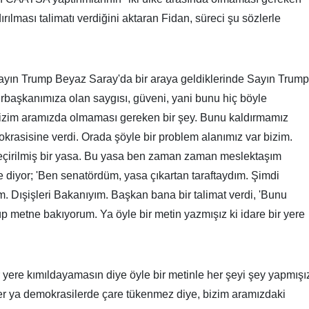
rılması talimatı verdiğini aktaran Fidan, süreci şu sözlerle
yın Trump Beyaz Saray'da bir araya geldiklerinde Sayın Trump
başkanımıza olan saygısı, güveni, yani bunu hiç böyle
zim aramızda olmaması gereken bir şey. Bunu kaldırmamız
okrasisine verdi. Orada şöyle bir problem alanımız var bizim.
çirilmiş bir yasa. Bu yasa ben zaman zaman meslektaşım
 diyor; 'Ben senatördüm, yasa çıkartan taraftaydım. Şimdi
m. Dışişleri Bakanıyım. Başkan bana bir talimat verdi, 'Bunu
üp metne bakıyorum. Ya öyle bir metin yazmışız ki idare bir yere
bir yere kımıldayamasın diye öyle bir metinle her şeyi şey yapmışı
rler ya demokrasilerde çare tükenmez diye, bizim aramızdaki