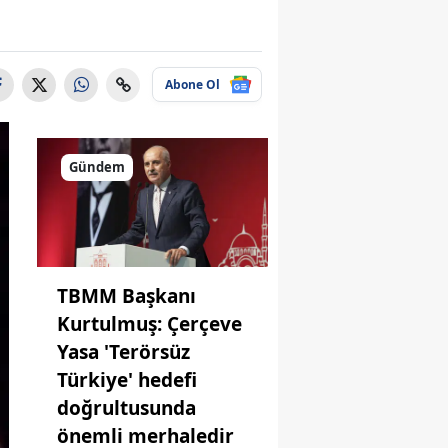
Abone Ol
Gündem
TBMM Başkanı
Kurtulmuş: Çerçeve
Yasa 'Terörsüz
Türkiye' hedefi
doğrultusunda
önemli merhaledir