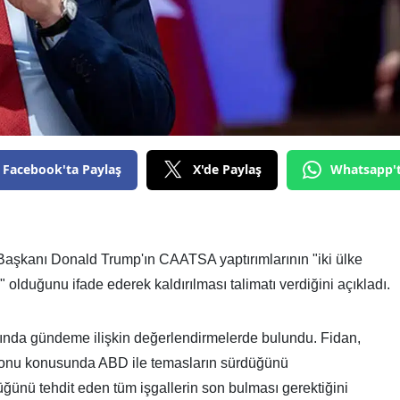
Facebook'ta Paylaş
X'de Paylaş
Whatsapp'
Başkanı Donald Trump'ın CAATSA yaptırımlarının "iki ülke
olduğunu ifade ederek kaldırılması talimatı verdiğini açıkladı.
nında gündeme ilişkin değerlendirmelerde bulundu. Fidan,
onu konusunda ABD ile temasların sürdüğünü
üğünü tehdit eden tüm işgallerin son bulması gerektiğini