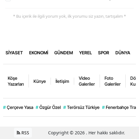
* Bu içerik ile ilgili yorum yok, ilk yorumu siz yazın, tartışalım *
SİYASET
EKONOMİ
GÜNDEM
YEREL
SPOR
DÜNYA
Köşe
Video
Foto
Dövi
Künye
İletişim
Yazarları
Galeriler
Galeriler
Kurl
#
Çerçeve Yasa
#
Özgür Özel
#
Terörsüz Türkiye
#
Fenerbahçe Trans
RSS
Copyright © 2026 . Her hakkı saklıdır.