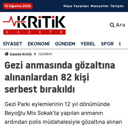
10 Ağustos 2026
Köşe Yazarları
Manşetler
İletişim
Ara
SİYASET
EKONOMİ
GÜNDEM
YEREL
SPOR
DÜ
Gündem
Gazete Kritik
Gezi anmasında gözaltına
alınanlardan 82 kişi
serbest bırakıldı
Gezi Parkı eylemlerinin 12 yıl dönümünde
Beyoğlu Mis Sokak'ta yapılan anmanın
ardından polis müdahalesiyle gözaltına alınan