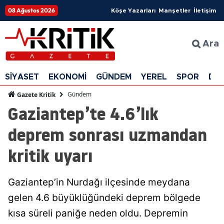
08 Ağustos 2026
Köşe Yazarları
Manşetler
İletişim
Ara
SİYASET
EKONOMİ
GÜNDEM
YEREL
SPOR
DÜ
Gündem
Gazete Kritik
Gaziantep’te 4.6’lık
deprem sonrası uzmandan
kritik uyarı
Gaziantep’in Nurdağı ilçesinde meydana
gelen 4.6 büyüklüğündeki deprem bölgede
kısa süreli paniğe neden oldu. Depremin