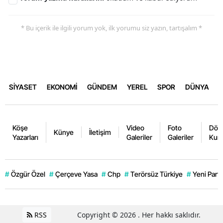
* Bu içerik ile ilgili yorum yok, ilk yorumu siz yazın, tartışalım *
SİYASET
EKONOMİ
GÜNDEM
YEREL
SPOR
DÜNYA
Köşe
Video
Foto
Dövi
Künye
İletişim
Yazarları
Galeriler
Galeriler
Kurl
#
Özgür Özel
#
Çerçeve Yasa
#
Chp
#
Terörsüz Türkiye
#
Yeni Parti
RSS
Copyright © 2026 . Her hakkı saklıdır.