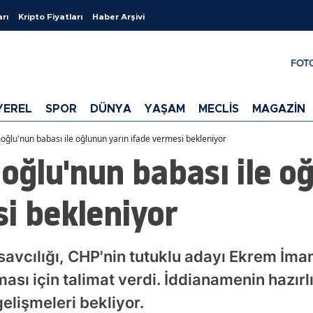
arı
Kripto Fiyatları
Haber Arşivi
FOT
YEREL
SPOR
DÜNYA
YAŞAM
MECLİS
MAGAZİN
lu'nun babası ile oğlunun yarın ifade vermesi bekleniyor
ğlu'nun babası ile oğ
i bekleniyor
savcılığı, CHP'nin tutuklu adayı Ekrem İm
ması için talimat verdi. İddianamenin hazır
lişmeleri bekliyor.