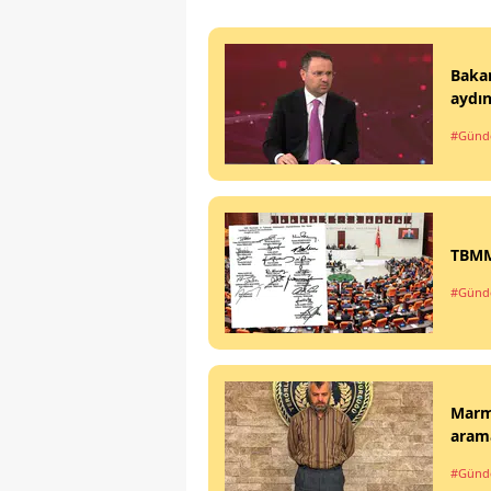
Bakan
aydın
#Gün
TBMM'
#Gün
Marma
arama
#Gün