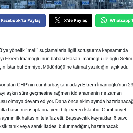
Facebook'ta Paylaş
X'de Paylaş
Whatsapp'
B'ye yönelik "mali" suçlamalarla ilgili soruşturma kapsamında
yı Ekrem İmamoğlu'nun babası Hasan İmamoğlu ile oğlu Selim
in İstanbul Emniyet Müdürlüğü’ne talimat yazıldığını açıkladı.
el konulan CHP'nin cumhurbaşkanı adayı Ekrem İmamoğlu'nun 2
7 ayı aşkın süre geçmesine rağmen iddianamenin ne zaman
nusu olmaya devam ediyor. Daha önce ekim ayında hazırlanacağ
hafta basın mensuplarına yeni bilgi veren İstanbul Cumhuriyet
yının ilk haftasını telaffuz etti. Başsavcılık kaynakları 6 savcı
sik tanık veya sanık ifadesi bulunmadığını, hazırlanacak