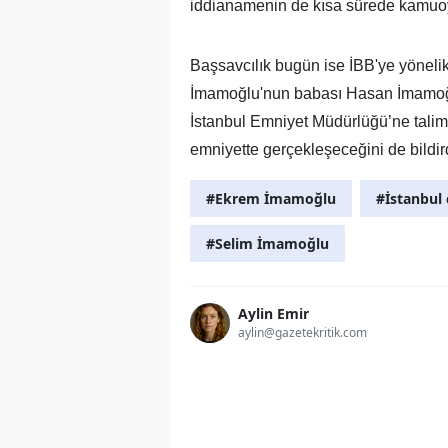
iddianamenin de kısa sürede kamuoyu 
Başsavcılık bugün ise İBB'ye yöneli
İmamoğlu'nun babası Hasan İmamoğlu
İstanbul Emniyet Müdürlüğü’ne talimat 
emniyette gerçekleşeceğini de bildir
#Ekrem İmamoğlu
#İstanbul 
#Selim İmamoğlu
Aylin Emir
aylin@gazetekritik.com