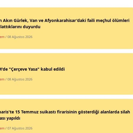
 Akın Gürlek, Van ve Afyonkarahisar'daki faili meçhul ölümleri
lattıklarını duyurdu
dem
/ 08 Ağustos 2026
de "Çerçeve Yasa" kabul edildi
dem
/ 08 Ağustos 2026
ris'te 15 Temmuz suikastı firarisinin gösterdiği alanlarda silah
sı yapıldı
dem
/ 07 Ağustos 2026