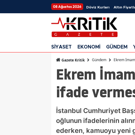
08 Ağustos 2026
Döviz Kurları
Altın Fiyatl
SİYASET
EKONOMİ
GÜNDEM
Gündem
Ekrem İmamoğ
Gazete Kritik
Ekrem İmamo
ifade vermes
İstanbul Cumhuriyet Baş
oğlunun ifadelerinin alın
ederken, kamuoyu yeni ge