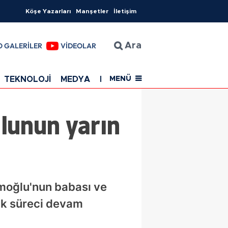
Köşe Yazarları
Manşetler
İletişim
O GALERİLER
VİDEOLAR
Ara
TEKNOLOJİ
MEDYA
EĞİTİM
SAĞLIK
Resmi Rekla
MENÜ
lunun yarın
amoğlu'nun babası ve
lık süreci devam