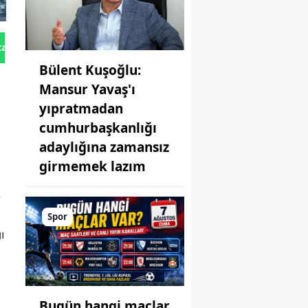
tan Gönder
Bülent Kuşoğlu:
Mansur Yavaş'ı
yıpratmadan
cumhurbaşkanlığı
adaylığına zamansız
girmemek lazım
3
Spor
ı
Bugün hangi maçlar