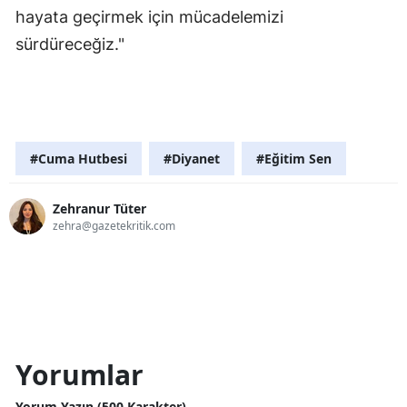
hayata geçirmek için mücadelemizi
sürdüreceğiz."
#Cuma Hutbesi
#Diyanet
#Eğitim Sen
Zehranur Tüter
zehra@gazetekritik.com
Yorumlar
Yorum Yazın (500 Karakter)