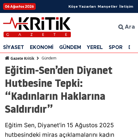
06 Ağustos 2026
Köşe Yazarları
Manşetler
İletişim
Ara
SİYASET
EKONOMİ
GÜNDEM
YEREL
SPOR
DÜ
Gündem
Gazete Kritik
Eğitim-Sen’den Diyanet
Hutbesine Tepki:
“Kadınların Haklarına
Saldırıdır”
Eğitim Sen, Diyanet'in 15 Ağustos 2025
hutbesindeki miras açıklamalarını kadın