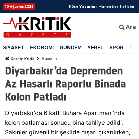
10 Ağustos 2026
Köşe Yazarları
Manşetler
İletişim
Ara
SİYASET
EKONOMİ
GÜNDEM
YEREL
SPOR
DÜ
Gündem
Gazete Kritik
Diyarbakır’da Depremden
Az Hasarlı Raporlu Binada
Kolon Patladı
Diyarbakır'da 6 katlı Buhara Apartmanı'nda
kolon patlaması sonucu bina tahliye edildi.
Sakinler güvenli bir şekilde dışarı çıkarılırken,