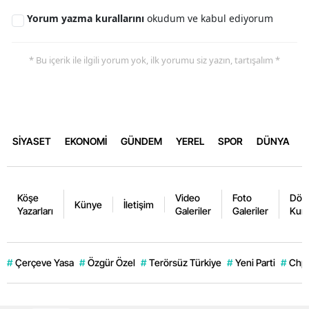
Yorum yazma kurallarını
okudum ve kabul ediyorum
* Bu içerik ile ilgili yorum yok, ilk yorumu siz yazın, tartışalım *
SİYASET
EKONOMİ
GÜNDEM
YEREL
SPOR
DÜNYA
Köşe
Video
Foto
Dövi
Künye
İletişim
Yazarları
Galeriler
Galeriler
Kurl
#
Çerçeve Yasa
#
Özgür Özel
#
Terörsüz Türkiye
#
Yeni Parti
#
Chp