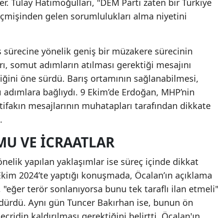
er. Tülay Hatimoğulları, "DEM Parti zaten bir Türkiye
 geçmişinden gelen sorumlulukları alma niyetini
ış sürecine yönelik geniş bir müzakere sürecinin
arı, somut adımların atılması gerektiği mesajını
iliğini öne sürdü. Barış ortamının sağlanabilmesi,
rı adımlara bağlıydı. 9 Ekim’de Erdoğan, MHP’nin
ittifakın mesajlarının muhatapları tarafından dikkate
.
U VE İCRAATLAR
önelik yapılan yaklaşımlar ise süreç içinde dikkat
15 Ekim 2024’te yaptığı konuşmada, Öcalan’ın açıklama
 "eğer terör sonlanıyorsa bunu tek taraflı ilan etmeli
ürdürdü. Aynı gün Tuncer Bakırhan ise, bunun ön
ridin kaldırılması gerektiğini belirtti. Öcalan'ın