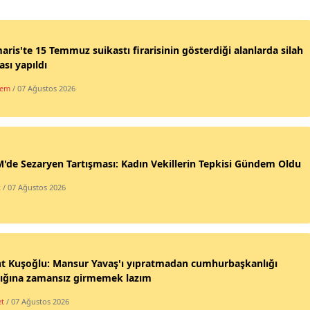
ris'te 15 Temmuz suikastı firarisinin gösterdiği alanlarda silah
sı yapıldı
dem
/ 07 Ağustos 2026
de Sezaryen Tartışması: Kadın Vekillerin Tepkisi Gündem Oldu
k
/ 07 Ağustos 2026
nt Kuşoğlu: Mansur Yavaş'ı yıpratmadan cumhurbaşkanlığı
lığına zamansız girmemek lazım
et
/ 07 Ağustos 2026