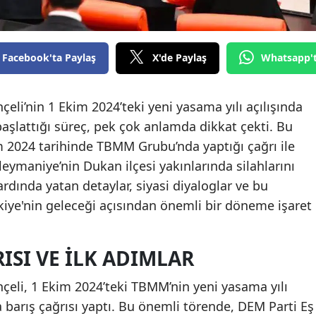
Facebook'ta Paylaş
X'de Paylaş
Whatsapp'
li’nin 1 Ekim 2024’teki yeni yasama yılı açılışında
şlattığı süreç, pek çok anlamda dikkat çekti. Bu
m 2024 tarihinde TBMM Grubu’nda yaptığı çağrı ile
üleymaniye’nin Dukan ilçesi yakınlarında silahlarını
ardında yatan detaylar, siyasi diyaloglar ve bu
kiye'nin geleceği açısından önemli bir döneme işaret
ISI VE İLK ADIMLAR
eli, 1 Ekim 2024’teki TBMM’nin yeni yasama yılı
a barış çağrısı yaptı. Bu önemli törende, DEM Parti Eş