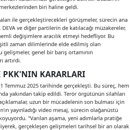
erkezlerinden biri haline geldi.
alan ile gerçekleştirecekleri görüşmeler, sürecin ana
. DEVA ve diğer partilerin de katılacağı müzakereler,
nemli değişimlere aracılık etmeyi hedefliyor. Bu
çeşitli zaman dilimlerinde elde edilmiş olan
gelişmeler, genel bir barış ortamının
 artırdı.
E PKK'NIN KARARLARI
 11 Temmuz 2025 tarihinde gerçekleşti. Bu süreç, hem
nda yakından takip edildi. Terör örgütünün silahları
 açıklamalar, uzun bir mücadelenin son bulması için
n’ın yayınladığı video mesaj, sürecin olağanüstü
koyuyordu. "Varılan aşama, yeni adımlarla pratiğe
iyerek, gerçekleşen gelişmeleri tarihsel bir an olarak