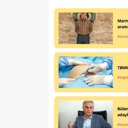
Marma
arama
#Gün
TBMM'
#Sağlı
Büle
aday
#Siyas