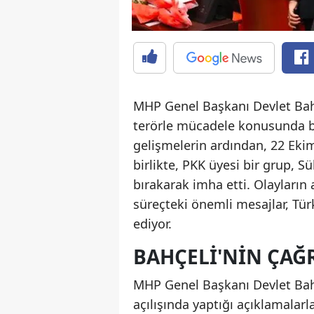
MHP Genel Başkanı Devlet Bahçe
terörle mücadele konusunda ba
gelişmelerin ardından, 22 Eki
birlikte, PKK üyesi bir grup, S
bırakarak imha etti. Olayların 
süreçteki önemli mesajlar, Tür
ediyor.
BAHÇELI'NIN ÇAĞR
MHP Genel Başkanı Devlet Bahç
açılışında yaptığı açıklamalarl