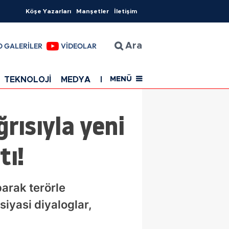
Köşe Yazarları
Manşetler
İletişim
O GALERİLER
VİDEOLAR
Ara
TEKNOLOJİ
MEDYA
EĞİTİM
SAĞLIK
Resmi Rekla
MENÜ
rısıyla yeni
tı!
arak terörle
siyasi diyaloglar,