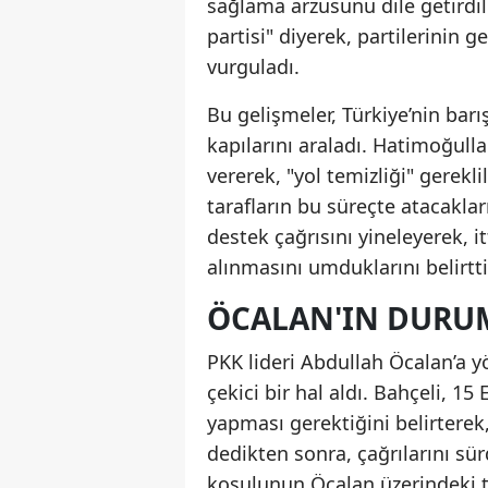
sağlama arzusunu dile getirdil
partisi" diyerek, partilerinin
vurguladı.
Bu gelişmeler, Türkiye’nin bar
kapılarını araladı. Hatimoğull
vererek, "yol temizliği" gerekl
tarafların bu süreçte atacakla
destek çağrısını yineleyerek, 
alınmasını umduklarını belirtti
ÖCALAN'IN DURUM
PKK lideri Abdullah Öcalan’a y
çekici bir hal aldı. Bahçeli, 
yapması gerektiğini belirterek,
dedikten sonra, çağrılarını s
koşulunun Öcalan üzerindeki tec