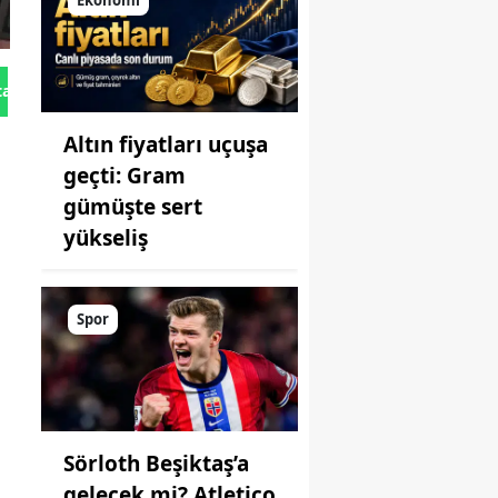
Ekonomi
tan Gönder
Altın fiyatları uçuşa
geçti: Gram
gümüşte sert
yükseliş
Spor
Sörloth Beşiktaş’a
gelecek mi? Atletico