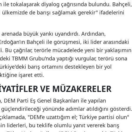
 ile tokalaşarak diyalog çağrısında bulundu. Bahçeli,
 ülkemizde de barışı sağlamak gerekir" ifadelerini
si arenada büyük yankı uyandırdı. Ardından,
oğan’ın Bahçeli ile görüşmesi, iki lider arasındaki
rdi. Bu çağrılar, terörle mücadelede yeni bir yaklaşımın
m'deki TBMM Grubu'nda yaptığı vurgular, terörü sona
ürkiye'deki barış ortamını destekleyen bir yol
tiğine işaret etti.
IYATIFLER VE MÜZAKERELER
n, DEM Parti Eş Genel Başkanları ile yapılan
 güçlendirileceği yönünde adımlar atıldığını gösterdi
çıklamada, "DEM’e uzattığım el; Türkiye partisi olun"
nin liderleri, bu teklife olumlu yanıt vererek barış